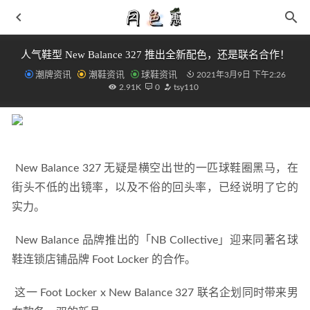
人气鞋型 New Balance 327 推出全新配色，还是联名合作！
潮牌资讯
潮鞋资讯
球鞋资讯
2021年3月9日 下午2:26
2.91K
0
tsy110
 New Balance 327 无疑是横空出世的一匹球鞋圈黑马，在
「漆皮禁穿」AJ1黑红禁穿漆皮开箱测评
2021-12-22
街头不低的出镜率，以及不俗的回头率，已经说明了它的
为什么得物闪电发货比普通发货便宜 得物发货有什么区别
2021-06-10
实力。 
Salomon ADVANCED 2021 秋冬鞋款系列开售，涵盖 3 种鞋
 New Balance 品牌推出的「NB Collective」迎来同著名球
型
2021-08-28
鞋连锁店铺品牌 Foot Locker 的合作。 
呆萌价全新版本来袭 优惠券佣金团队分红提高
2020-06-30
New Balance 327 又有新配色！现已正式发售！
2021-03-09
 这一 Foot Locker x New Balance 327 联名企划同时带来男