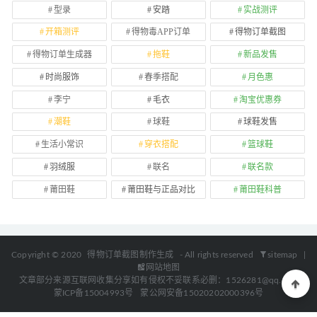
型录
安踏
实战测评
开箱测评
得物毒APP订单
得物订单截图
得物订单生成器
拖鞋
新品发售
时尚服饰
春季搭配
月色惠
李宁
毛衣
淘宝优惠券
潮鞋
球鞋
球鞋发售
生活小常识
穿衣搭配
篮球鞋
羽绒服
联名
联名款
莆田鞋
莆田鞋与正品对比
莆田鞋科普
Copyright © 2020
得物订单截图制作生成
- All rights reserved
sitemap
|
网站地图
文章部分来源互联网收集分享如有侵权不妥联系必删：1526281@qq.com
蒙ICP备15004993号
蒙公网安备15020202000396号