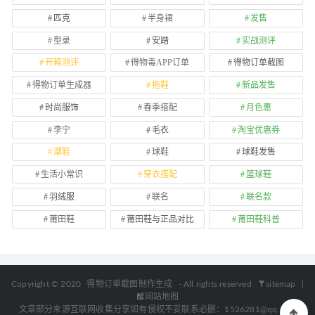
匹克
半身裙
发售
型录
安踏
实战测评
开箱测评
得物毒APP订单
得物订单截图
得物订单生成器
拖鞋
新品发售
时尚服饰
春季搭配
月色惠
李宁
毛衣
淘宝优惠券
潮鞋
球鞋
球鞋发售
生活小常识
穿衣搭配
篮球鞋
羽绒服
联名
联名款
莆田鞋
莆田鞋与正品对比
莆田鞋科普
Copyright © 2020
得物订单截图制作生成
- All rights reserved
sitemap
|
网站地图
文章部分来源互联网收集分享如有侵权不妥联系必删：1526281@qq.com