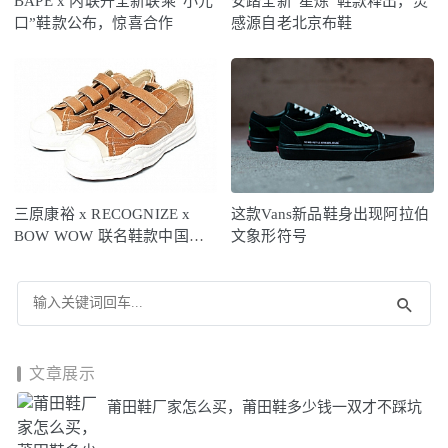
BAPE x 内联升全新联乘“小元
安踏全新“星炼”鞋款释出，灵
口”鞋款公布，惊喜合作
感源自老北京布鞋
三原康裕 x RECOGNIZE x
这款Vans新品鞋身出现阿拉伯
BOW WOW 联名鞋款中国限
文象形符号
定配色曝光
文章展示
莆田鞋厂家怎么买，莆田鞋多少钱一双才不踩坑