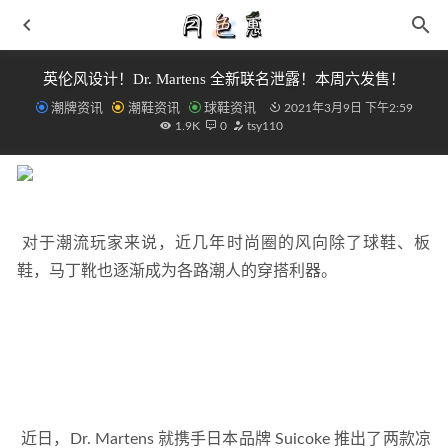
英伦风设计！Dr. Martens 全新联名泄露！本周六发售！
潮牌资讯
潮鞋资讯
球鞋资讯
2021年3月9日 下午2:59
1.9K
0
tsy110
 对于潮流玩家来说，近几年时尚圈的风向除了球鞋、板
萨洛蒙 XT-6 全新“竹”、“莲”配色鞋款系列首次亮相
2021-
08-20
鞋，马丁靴也逐渐成为各路潮人的穿搭利器。
羊羔绒外套搭配 抗冻又时尚的冬日色彩
2019-01-21
清爽夏日必备！adidas Pro Model 新配色将于近期发售！
2021-03-10
361° 全新戈登二代 AG2 鞋款曝光，上脚吸睛！
2021-08-30
Veja x Vibram 全新联名 DEKKAN 鞋款系列释出
2021-10-24
 近日，Dr. Martens 就携手日本品牌 Suicoke 推出了两款凉