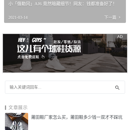
小「俄勒冈」AJ6 竟然暗藏细节！网友：钱都准备好了！
2021-03-14
下一篇
文章展示
莆田鞋厂家怎么买，莆田鞋多少钱一双才不踩坑