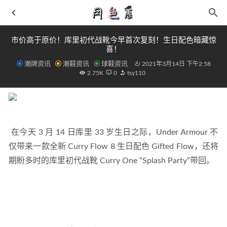
市价高于原价！库里初代战靴今早首次复刻！生日配色暗藏惊
喜！
潮牌资讯
潮鞋资讯
球鞋资讯
2021年3月14日 下午2:58
2.75K
0
tsy110
女人穿上丝绒 简直美极了 高调却不张扬
2019-01-20
 在今天 3 月 14 日库里 33 岁生日之际，Under Armour 不
每双都想要！AJ35「彩虹套装」太好看！今早刚刚曝光！
仅带来一款全新 Curry Flow 8 生日配色 Gifted Flow，还将
2021-03-09
期盼多时的库里初代战靴 Curry One “Splash Party”带回。
骚气！骑士复古球鞋配色 LeBron 8 HWC 要来了！
2021-03-
21
我都傻眼了！全新 AF1 “40th / Split” 官图释出 绝对是最特
别的
2022-07-02
Gabor 嘉步全新 520 心动系列鞋款抢先预览
2021-05-18