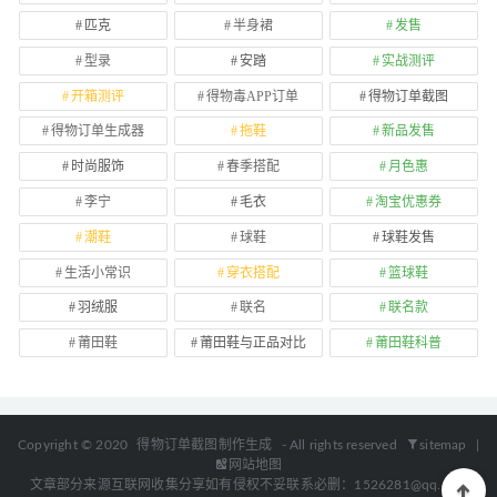
匹克
半身裙
发售
型录
安踏
实战测评
开箱测评
得物毒APP订单
得物订单截图
得物订单生成器
拖鞋
新品发售
时尚服饰
春季搭配
月色惠
李宁
毛衣
淘宝优惠券
潮鞋
球鞋
球鞋发售
生活小常识
穿衣搭配
篮球鞋
羽绒服
联名
联名款
莆田鞋
莆田鞋与正品对比
莆田鞋科普
Copyright © 2020
得物订单截图制作生成
- All rights reserved
sitemap
|
网站地图
文章部分来源互联网收集分享如有侵权不妥联系必删：1526281@qq.com