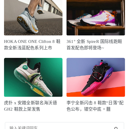
HOKA ONE ONE Clifton 8 鞋
361° 全新 SpireR 国际线跑鞋
款全新浅蓝配色系列上市
首发配色即将登场~
虎扑 x 安踏全新联名海沃德
李宁全新闪击 8 鞋款“日落”配
GH2 鞋款上架发售
色公布，镂空中底 + 䨻