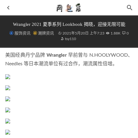
Wrangler 2021 夏季系列 Lookbook 揭晓，迎接无限可能
服饰资讯
潮牌资讯
2021年5月20日 上午7:23
1.88K
0
tsy110
美国经典丹宁品牌 
Wrangler
 早前曾与 N.HOOLYWOOD、
Needles 等日本潮流单位有过合作，潮流属性倍增。
粉色卫衣配什么样裤子 柔和舒适甜美俏丽
2019-03-06
玫瑰净颜精油无法祛痣 请勿夸大作用
2019-06-26
短款羽绒服搭配什么裤子 严冬遮盖不了的高挑身段
2019-
01-12
吸烟剩下的烟头可巧除纱窗油腻 让生活更简单
2019-02-13
361°戈登战靴 AG1 SE 全新女神雅典娜主题配色释出
2021-
05-10