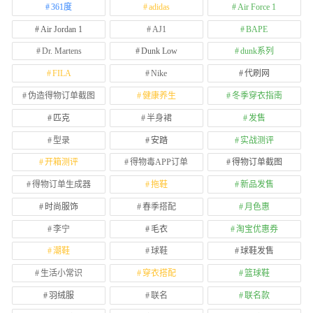
361度
adidas
Air Force 1
Air Jordan 1
AJ1
BAPE
Dr. Martens
Dunk Low
dunk系列
FILA
Nike
代刷网
伪造得物订单截图
健康养生
冬季穿衣指南
匹克
半身裙
发售
型录
安踏
实战测评
开箱测评
得物毒APP订单
得物订单截图
得物订单生成器
拖鞋
新品发售
时尚服饰
春季搭配
月色惠
李宁
毛衣
淘宝优惠券
潮鞋
球鞋
球鞋发售
生活小常识
穿衣搭配
篮球鞋
羽绒服
联名
联名款