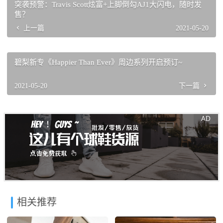
突袭预警：Travis Scott炫富+上脚倒勾AJ1大闪电，随时发
售？
上一篇
2021-05-20
碧梨新专《Happier Than Ever》周边系列开启预订~
2021-05-20
下一篇
相关推荐