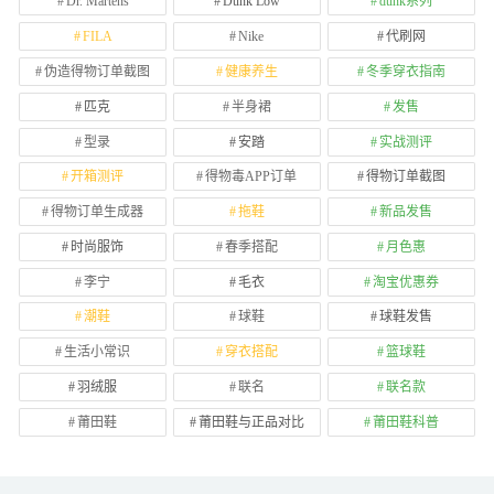
Dr. Martens
Dunk Low
dunk系列
FILA
Nike
代刷网
伪造得物订单截图
健康养生
冬季穿衣指南
匹克
半身裙
发售
型录
安踏
实战测评
开箱测评
得物毒APP订单
得物订单截图
得物订单生成器
拖鞋
新品发售
时尚服饰
春季搭配
月色惠
李宁
毛衣
淘宝优惠券
潮鞋
球鞋
球鞋发售
生活小常识
穿衣搭配
篮球鞋
羽绒服
联名
联名款
莆田鞋
莆田鞋与正品对比
莆田鞋科普