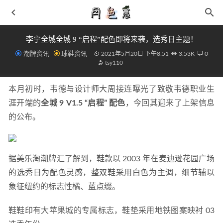
李宁全城全城 9 “启程”配色即将来袭，选秀日主题！
潮牌资讯
球鞋资讯
2021年5月20日 下午8:51
3.53K
0
tsy110
本月初时，韦德与设计师大周接连曝光了致敬韦德职业生
涯开端的
全城 9 V1.5 “启程” 配色
，今回其迎来了上架信息
的公布。
最新款得物订单截图生成 纯p图毒订单无痕迹
2024-01-12
UGG 全新“Icon-Impact”鞋款系列公布，可持续理念
2021-
10-19
据美乐淘潮牌汇了解到，鞋款以 2003 年在麦迪逊花园广场
能「吹哨」的鞋！？New Balance 联名款玩味十足！
2022-
的选秀日为配色灵感，整双鞋采用白色为主调，细节辅以
05-04
象征纽约的标志性橘、蓝点缀。
泰国青草膏气味独特 效果好
2019-07-16
Paraboot x Drake’s 全新联名鞋款系列即将上市
2021-09-04
鞋鞋印有大苹果城的专属标志，鞋垫采用地铁图案映衬 03 