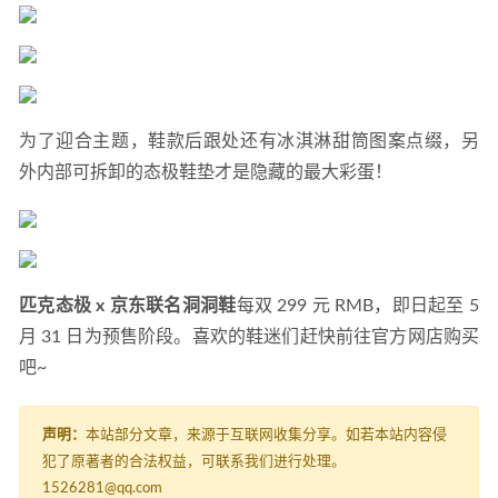
2021-10-09
为了迎合主题，鞋款后跟处还有冰淇淋甜筒图案点缀，另
外内部可拆卸的态极鞋垫才是隐藏的最大彩蛋！
匹克态极 x 京东联名洞洞鞋
每双 299 元 RMB，即日起至 5 
月 31 日为预售阶段。喜欢的鞋迷们赶快前往官方网店购买
吧~
声明：
本站部分文章，来源于互联网收集分享。如若本站内容侵
犯了原著者的合法权益，可联系我们进行处理。
1526281@qq.com