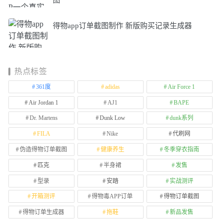
得物app订单截图制作 新版购买记录生成器
热点标签
361度
adidas
Air Force 1
Air Jordan 1
AJ1
BAPE
Dr. Martens
Dunk Low
dunk系列
FILA
Nike
代刷网
伪造得物订单截图
健康养生
冬季穿衣指南
匹克
半身裙
发售
型录
安踏
实战测评
开箱测评
得物毒APP订单
得物订单截图
得物订单生成器
拖鞋
新品发售