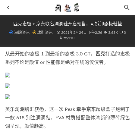
匹克态极 x 京东联名洞洞鞋开启预售，可拆卸态极鞋垫
潮牌资讯
球鞋资讯
2021年5月24日 下午2:56
3.63K
0
tsy110
从最开始的态极 1 到最新的态极 3.0 GT，
匹克
打造的态极
系列不论是颜值 or 性能都是绝对在线的佼佼者。
BABY-G x SNIDEL 全新联名“BGD-501”表款亮相，合作第
二弹
2021-05-26
AJ36承受多大体重 aj36实战效果测评
2021-09-12
得物球鞋是否有瑕疵 得物买球鞋瑕疵可以退回吗
2021-10-
27
美乐淘潮牌汇获悉，这一次 Peak 牵手
京东
超级盒子炮制了
冷冻牛肉怎么解冻不串味 密封袋冷水解冻口感好
2019-05-
一款 618 别注洞洞鞋，EVA 材质搭配整体清新的薄荷绿色
23
调呈现，颜值颇高。
马汀博士 x Herschel Supply 全新联名鞋款系列明日发售