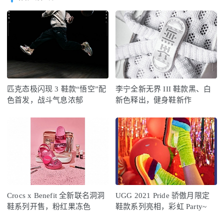
匹克态极闪现 3 鞋款“悟空”配
李宁全新无界 III 鞋款黑、白
色首发，战斗气息浓郁
新色释出，健身鞋新作
Crocs x Benefit 全新联名洞洞
UGG 2021 Pride 骄傲月限定
鞋系列开售，粉红果冻色
鞋款系列亮相，彩虹 Party~