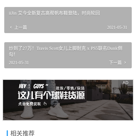
iiJin 艾今全新复古高帮帆布鞋登陆，时尚轮回
上一篇
2021-05-31
炒到了27万！Travis Scott女儿上脚耐克 x PS5联名Dunk倒
勾！
2021-05-31
下一篇
相关推荐