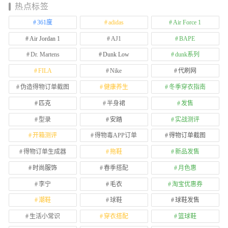
热点标签
361度
adidas
Air Force 1
Air Jordan 1
AJ1
BAPE
Dr. Martens
Dunk Low
dunk系列
FILA
Nike
代刷网
伪造得物订单截图
健康养生
冬季穿衣指南
匹克
半身裙
发售
型录
安踏
实战测评
开箱测评
得物毒APP订单
得物订单截图
得物订单生成器
拖鞋
新品发售
时尚服饰
春季搭配
月色惠
李宁
毛衣
淘宝优惠券
潮鞋
球鞋
球鞋发售
生活小常识
穿衣搭配
篮球鞋