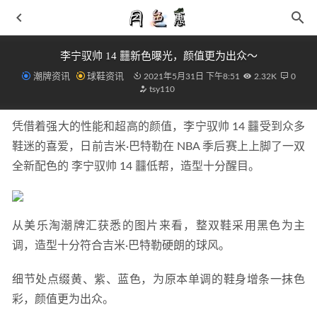
李宁驭帅 14 䨻新色曝光，颜值更为出众～
潮牌资讯
球鞋资讯
2021年5月31日 下午8:51
2.32K
0
tsy110
凭借着强大的性能和超高的颜值，李宁驭帅 14 䨻受到众多
鞋迷的喜爱，日前吉米·巴特勒在 NBA 季后赛上上脚了一双
全新配色的 李宁驭帅 14 䨻低帮，造型十分醒目。
聚焦多元时尚审美，COMICO21包包探索百变风格
2021-09-
04
勃肯 x UNITED ARROWS 全新联名别注版系列开催
2021-
从美乐淘潮牌汇获悉的图片来看，整双鞋采用黑色为主
05-27
调，造型十分符合吉米·巴特勒硬朗的球风。
羊绒毛衣起球怎么办 一多半人不知道毛衣知识
2019-01-28
匹克态极闪现 3 鞋款“悟空”配色首发，战斗气息浓郁
2021-
细节处点缀黄、紫、蓝色，为原本单调的鞋身增条一抹色
12-13
彩，颜值更为出众。
抄袭Yeezy？Fear of God拖鞋曝光发售，主理人回复带节