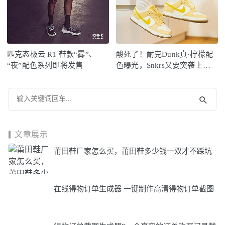
匹克态极云 R1 鞋款“雾”、
酸死了！耐克Dunk真·柠檬配
“夜”配色系列即将发售
色曝光，Snkrs又要突袭上
架？
文章展示
莆田鞋厂家怎么买，莆田鞋多少钱一双才不踩坑
在线得物订单生成器 一键制作高清得物订单截图