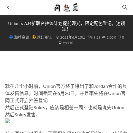
Union x AJ4新联名抽签计划提前曝光，限定配色登记，速锁
定！
潮牌资讯
球鞋资讯
2021年6月10日 下午9:29
2.05K
0
tsy110
BEAMS x RED WING 全新联名鞋款系列即将开催
2021-05-
13
就在几个小时前，Union官方终于曝出了和Jordan合作的具
2022-06-03
体发售信息，时间锁定在6月20日，并且率先将在Union官
优惠券群活跃度太低？活跃群气氛的五个小玩法
2019-05-14
网正式开启抽签登记！
KITH x 其乐 x MLB 三方联名 Wallabee 鞋款系列出炉
2021-
然后正式登陆Snkrs，应该是相差一周？也就是说先Union
11-19
然后Snkrs发售。
水洗破坏风很野性「丹宁」AJ1 High OG上脚图来了！
2022-04-04