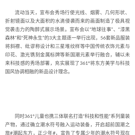
流动当天，宣布会秀场行使光线、烟雾、几何形状、
折射镜面以及大面积的水滴侵袭而来的画面制造了极具视
觉袭击力的陶醉式展示场景。宣布会以“地球往事”、“漆黑
森林”和“死神永生”的3大主题逐一举行出现，56套新品服装
将斜襟、纰谬称设计和三星堆纹样等中国传统衣饰元素与
印花、激光镌刻金属标牌等新国潮元素举行融合，辅以未
来科技感的秀场部署，充实展现了361°将东方美学与科技
国风协调相融的新品设计理念。
同时361°儿童也携三体联名打造“科技和性能”系列童装
产物，通过确立潮水符号融入运动装备，开启超前国潮之
旅#潮起东方，正少年#，宣告了专属少年的潮水符号现在