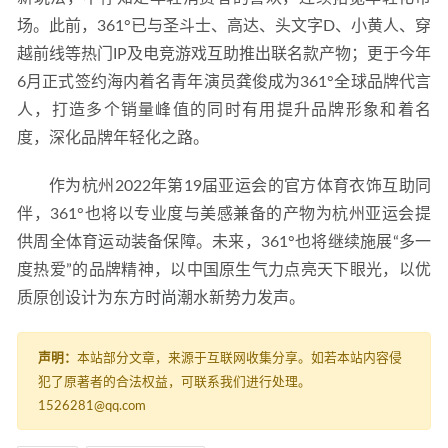
场。此前，361°已与圣斗士、高达、头文字D、小黄人、穿
越前线等热门IP及电竞游戏互助推出联名款产物；更于今年
6月正式签约海内着名青年演员龚俊成为361°全球品牌代言
人，打造多个销量峰值的同时有用提升品牌形象和着名
度，深化品牌年轻化之路。
作为杭州2022年第19届亚运会的官方体育衣饰互助同
伴，361°也将以专业度与美感兼备的产物为杭州亚运会提
供周全体育运动装备保障。未来，361°也将继续施展“多一
度热爱”的品牌精神，以中国原生气力点亮天下眼光，以优
质原创设计为东方
时尚
潮水新势力发声。
声明：
本站部分文章，来源于互联网收集分享。如若本站内容侵
犯了原著者的合法权益，可联系我们进行处理。
1526281@qq.com