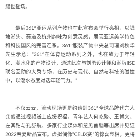
耀世登场。
最后361°亚运系列产物也在此宣布会举行亮相，以钱
塘潮头、赛道及杭州韵味为创意灵感，展现亚运美学特色
和科技国风的完善连系。361°服装产物中央总司理刘秋华
先生示意：“361°在体育运动系列之外，也在致力于年轻
化、潮水化的产物设计，通过此次与刘勇设计师和
潮牌
IISE
联名互助的大秀专场，在历史与现代、自然与科技的碰撞
中，以潮水态度对话年轻气力。”
不仅云云，流动现场更是约请到361°全球品牌代言人
龚俊通过视频送上应援祝福，青年艺人何屹繁、王博文、
左其铂与孔舒航、多家行业媒体和意见首脑等出席并见证
2022春夏新品宣布。虚拟偶像“CELIX赛”的惊喜亮相，更将