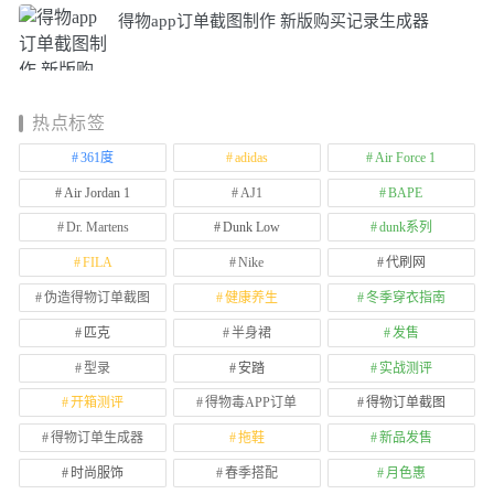
得物app订单截图制作 新版购买记录生成器
热点标签
361度
adidas
Air Force 1
Air Jordan 1
AJ1
BAPE
Dr. Martens
Dunk Low
dunk系列
FILA
Nike
代刷网
伪造得物订单截图
健康养生
冬季穿衣指南
匹克
半身裙
发售
型录
安踏
实战测评
开箱测评
得物毒APP订单
得物订单截图
得物订单生成器
拖鞋
新品发售
时尚服饰
春季搭配
月色惠