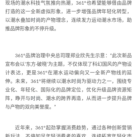
现场的潮水科技气氛推向热潮，361°也希望能够借由品牌
打造的这一全新虚拟形象，进一步增强品牌年轻化转型，
以潮水叠加
时尚
的产物理念，连续发力运动潮水市场，助
推品牌形象的不停升级。
361°品牌治理中央总司理郑业欣先生示意：“此次新品
宣布会以‘东方·破晓’为主题，不仅体现了科幻国风的产物设
计表达，更是361°在潮水运动偏向又一全新产物线的延
伸。未来，361°将继续以潮水
时尚
为驱动力之一，围绕专
业化、年轻化、国际化的品牌定位，优化升级品牌资源矩
阵，睁开与
时尚
、潮水的跨界再造，从而进一步提升品牌
与产物的双向美誉度。”
近年来，361°起劲掌握消费趋势，通过各种创新营销
新玩法，不停知足年轻消费者的喜欢，连续拓宽年轻化市