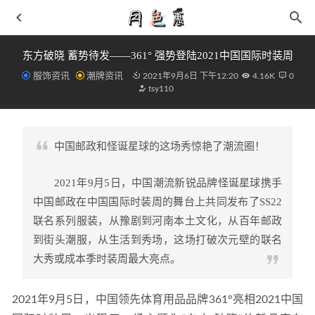
东方破晓 蓄势待发——361° 强势登陆2021中国国际时装周
服饰资讯
潮牌资讯
2021年9月6日 下午12:20
4.16K
0
tsy110
中国邮政和怪诞星球的这场秀惊艳了潮流圈！
空军一号怎么搭配 酷酷淑女风必备潮鞋
2019-05-24
2021年9月5日，中国潮流新锐品牌怪诞星球携手
宝宝夏天喝什么粥好 猪肝粥养肝明目妈妈必看
2019-01-31
中国邮政在中国国际时装周的舞台上共同发布了SS22
361° YUSHAN 2 全新户外越野跑鞋即将上架
2021-12-08
联名系列服装，从豫剧到河南本土文化，从百年邮政
莆田gt篮球鞋全系列补出 科技配置实战强
2021-08-20
到街头潮服，从生活到秀场，这场打破次元壁的联名
Nike Air Presto「Rainbow」全渐变设计将回归发售
2021-03-
大秀或成本季时装周最大亮点。
02
2021年9月5日，中国领先体育用品品牌361°亮相2021中国