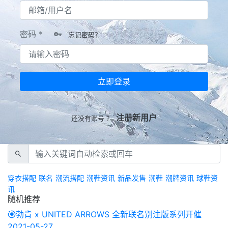
密码 *
忘记密码？
立即登录
注册新用户
还没有账号 ?
穿衣搭配
联名
潮流搭配
潮鞋资讯
新品发售
潮鞋
潮牌资讯
球鞋资
讯
随机推荐
勃肯 x UNITED ARROWS 全新联名别注版系列开催
2021-05-27