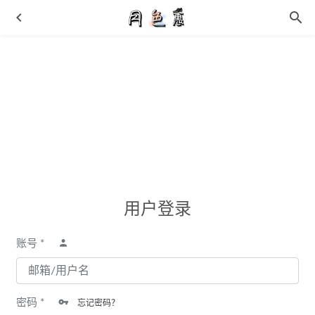
「雪碧」造型超吸睛！全新 Air Huarache 官图曝光！
2021-
03-09
用户登录
吹风机还可以除尘 去霉 身体护理 你造吗？
2019-01-22
Starwalk x Ed Hardy 全新联名鞋款曝光，创始人亲晒
2021-
账号 *
06-10
莆田的假aj多少钱，莆田的高质量版本多少钱？
2021-10-04
暗黑街头够惊艳！RO x Champion 现在还能买！
2021-04-02
密码 *
忘记密码？