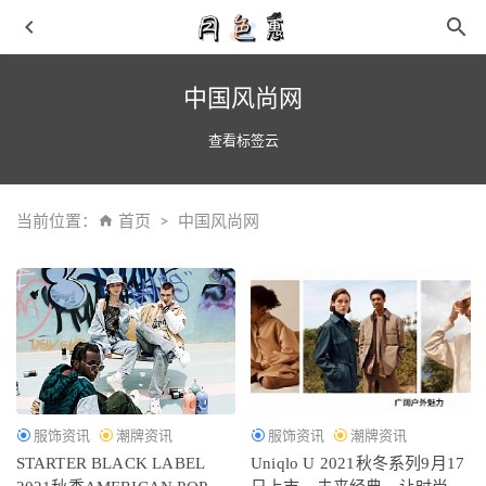
中国风尚网
查看标签云
当前位置：
首页
中国风尚网
安踏全新“星炼”鞋款释出，灵感源自老北京布鞋
2021-09-07
Needles x Suicoke 全新联名凉鞋系列上市，佩斯利印花
2021-05-02
Needles x Paraboot 全新联名靴款上架
2021-11-16
「小情人节」Dunk Low “Rose Whisper” 最新实物曝光！颜
值太诱人了！
2022-03-10
服饰资讯
潮牌资讯
服饰资讯
潮牌资讯
最近太难抢！这鞋猛男直呼顶不住！真羡慕买到它的人！
STARTER BLACK LABEL
Uniqlo U 2021秋冬系列9月17
2021-03-29