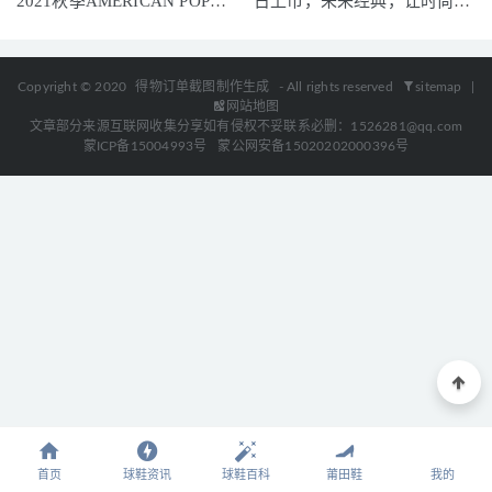
2021秋季AMERICAN POP主
日上市，未来经典，让时尚为
题系列全新发布
生活而生
Copyright © 2020
得物订单截图制作生成
- All rights reserved
sitemap
|
网站地图
文章部分来源互联网收集分享如有侵权不妥联系必删：1526281@qq.com
蒙ICP备15004993号
蒙公网安备15020202000396号
首页
球鞋资讯
球鞋百科
莆田鞋
我的