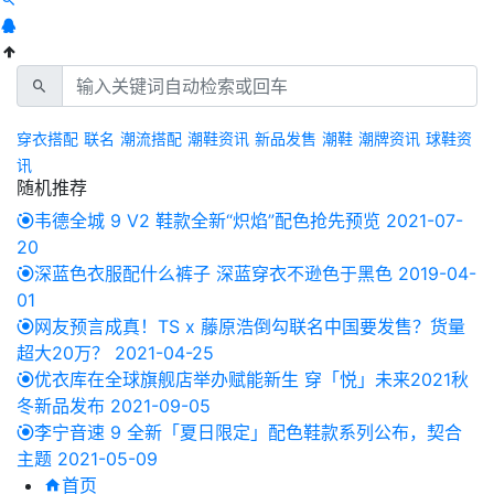
穿衣搭配
联名
潮流搭配
潮鞋资讯
新品发售
潮鞋
潮牌资讯
球鞋资
讯
随机推荐
韦德全城 9 V2 鞋款全新“炽焰”配色抢先预览
2021-07-
20
深蓝色衣服配什么裤子 深蓝穿衣不逊色于黑色
2019-04-
01
网友预言成真！TS x 藤原浩倒勾联名中国要发售？货量
超大20万？
2021-04-25
优衣库在全球旗舰店举办赋能新生 穿「悦」未来2021秋
冬新品发布
2021-09-05
李宁音速 9 全新「夏日限定」配色鞋款系列公布，契合
主题
2021-05-09
首页