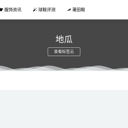
服饰资讯
球鞋评测
莆田鞋
地瓜
查看标签云
NY x Merrell 迈乐全新联名鞋款释出，街头审美
2021-06-17
长裙配吗 坡跟鞋搭配雪纺长裙仙气飙升
2019-05-17
 其乐联名 Wallabee 伦敦店限定鞋款即将登场
2021-05-12
 x Paraboot 全新联名靴款上架
2021-11-16
T-6 全新“竹”、“莲”配色鞋款系列首次亮相
2021-08-20