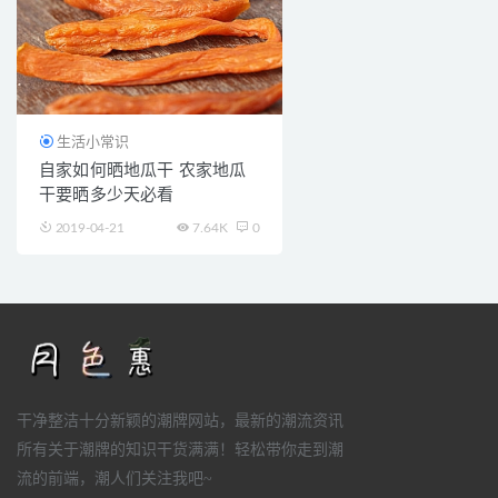
生活小常识
自家如何晒地瓜干 农家地瓜
干要晒多少天必看
2019-04-21
7.64K
0
干净整洁十分新颖的潮牌网站，最新的潮流资讯
所有关于潮牌的知识干货满满！轻松带你走到潮
流的前端，潮人们关注我吧~