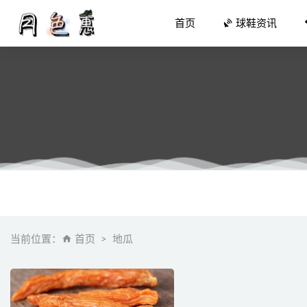
首页
球鞋资讯
Awake 
坡跟鞋和
BAPE x
当前位置：
首页
地瓜
Needles
萨洛蒙 X