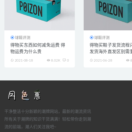
球鞋评测
球鞋评测
得物买东西如何减免运费 得
得物买鞋子发货流程
物运费为什么贵
发货海外直发区别需
2021-08-18
8.02K
0
2021-06-28
8
干净整洁十分新颖的潮牌网站，最新的潮流资讯
所有关于潮牌的知识干货满满！轻松带你走到潮
流的前端，潮人们关注我吧~