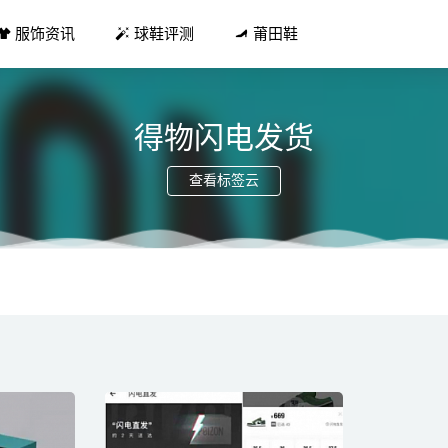
服饰资讯
球鞋评测
莆田鞋
得物闪电发货
查看标签云
.0」实物曝光来了 ！今年 5 月正式发售！
2021-03-13
 9 䨻鞋款三款新色齐发，细节更迷人
2021-11-05
hat The 主题! 全新配色 Jordan Series 01 官图释出!
2022-05-26
 迪亚多纳 x Qias Omar 联名 Bay 2 LA 鞋款系列发售
2021-06-12
年最火的代刷网平台 免费永久Q钻名片赞点击就送！
2019-12-07