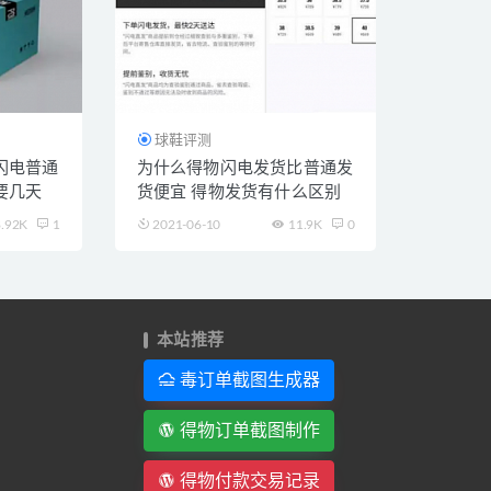
球鞋评测
闪电普通
为什么得物闪电发货比普通发
要几天
货便宜 得物发货有什么区别
.92K
1
2021-06-10
11.9K
0
本站推荐
毒订单截图生成器
得物订单截图制作
得物付款交易记录