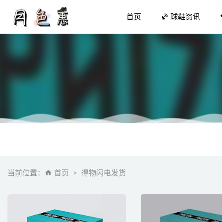
首页
球鞋资讯
「影子 2
李宁音速
花里胡哨的 W
当前位置：
首页
得物闪电发货
Diadora
2024