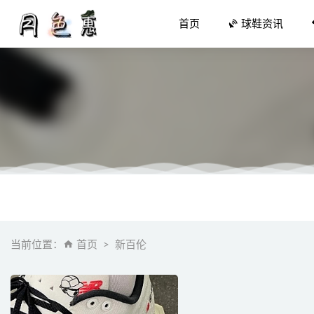
首页
球鞋资讯
得物球鞋
过年怎么
库里重做
当前位置：
首页
新百伦
2019最
黄景瑜、