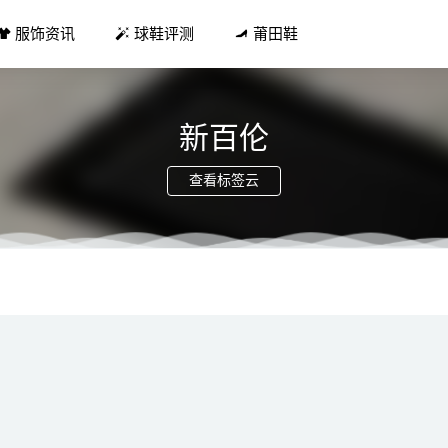
服饰资讯
球鞋评测
莆田鞋
新百伦
查看标签云
是否有瑕疵 得物买球鞋瑕疵可以退回吗
2021-10-27
吃不会胖 过年发胖自救指南
2019-02-01
自己签名鞋！竟因这个颠覆性的「缓震黑科技」！
2021-03-09
流行奶奶裤的穿搭雷区 奶奶裤的复古热潮
2019-02-25
倪妮齐上脚！这个「宝藏品牌」上脚又帅又爽！
2021-03-28