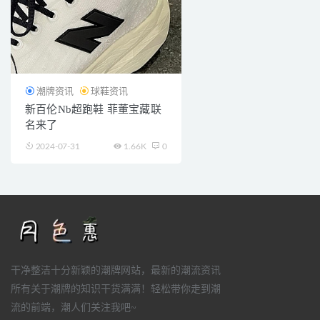
潮牌资讯
球鞋资讯
新百伦Nb超跑鞋 菲董宝藏联
名来了
2024-07-31
1.66K
0
干净整洁十分新颖的潮牌网站，最新的潮流资讯
所有关于潮牌的知识干货满满！轻松带你走到潮
流的前端，潮人们关注我吧~