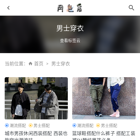
男士穿衣
查看标签云
当前位置：
首页
男士穿衣
添柏岚 x Alife 全新联名特别版三眼船鞋即将登陆
2021-05-
23
2019年流行趋势分析 时髦就要先人一步
2019-01-18
奥特莱斯AJ鞋即便宜又是正品 全部过鉴的宝藏店铺
2021-
02-08
2019最流行奶奶裤的穿搭雷区 奶奶裤的复古热潮
2019-02-
潮流搭配
男士搭配
潮流搭配
男士搭配
25
城市男孩休闲西装搭配 西装也
篮球鞋搭配什么裤子 搭配工装
卫衣搭配什么 卫衣搭配半身裙穿 甜酷少女
2019-03-23