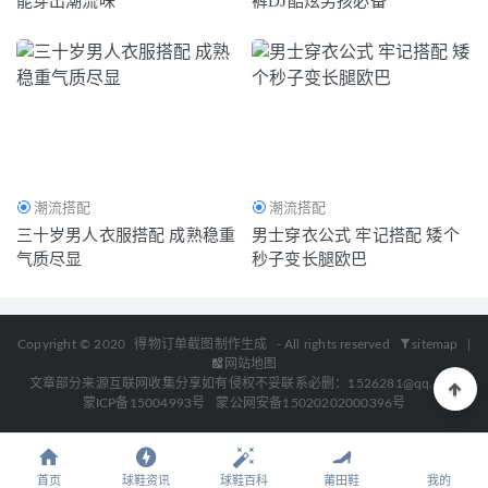
能穿出潮流味
裤DJ酷炫男孩必备
潮流搭配
潮流搭配
三十岁男人衣服搭配 成熟稳重
男士穿衣公式 牢记搭配 矮个
气质尽显
秒子变长腿欧巴
Copyright © 2020
得物订单截图制作生成
- All rights reserved
sitemap
|
网站地图
文章部分来源互联网收集分享如有侵权不妥联系必删：1526281@qq.com
蒙ICP备15004993号
蒙公网安备15020202000396号
首页
球鞋资讯
球鞋百科
莆田鞋
我的