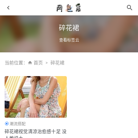
碎花裙
查看标签云
当前位置：
首页
碎花裙
毒为什么要改名得物,得物白冰冰是谁
2021-07-14
最新款得物订单截图生成 纯p图毒订单无痕迹
2024-01-12
奶奶裤配什么上衣 教你穿出腿长二米八的即视感
2019-06-
06
匹克全新「态极玩家」鞋款上架发售，压马路佳选
2021-05-
11
潮流搭配
匹克 x UZIS 全新联名“冰淇淋”主题鞋款及潮袜礼盒开售
碎花裙视觉清凉治愈感十足 没
2021-06-10