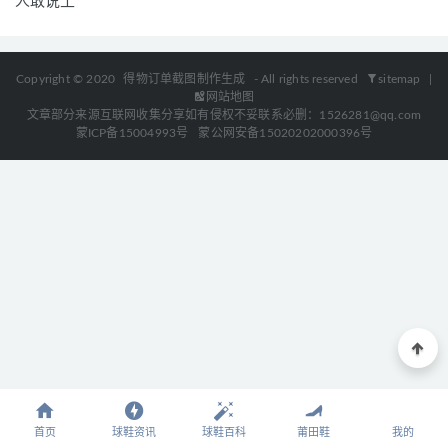
人敢说土
Copyright © 2020
得物订单截图制作生成
- All rights reserved
sitemap
|
网站地图
文章部分来源互联网收集分享如有侵权不妥联系必删：1526281@qq.com
蒙ICP备15004993号
蒙公网安备15020202000396号
首页
球鞋资讯
球鞋百科
莆田鞋
我的