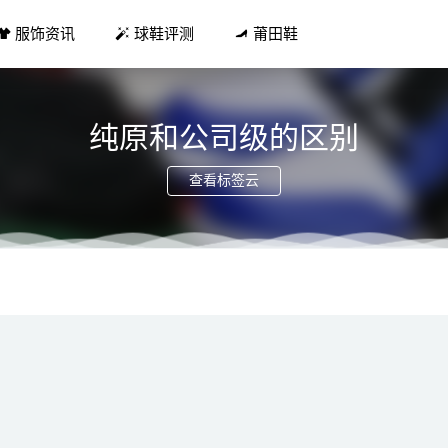
服饰资讯
球鞋评测
莆田鞋
纯原和公司级的区别
查看标签云
」全新 “Cargo Khaki” 配色官图释出 太帅了！
2022-06-15
安踏全新联名海沃德 GH2 鞋款上架发售
2021-06-02
喝什么粥好 猪肝粥养肝明目妈妈必看
2019-01-31
UT ÎMWE™ 胶囊系列星球大战致敬服饰
2021-05-04
舰跑鞋登场！全新 Nike ZoomX VaporFly NEXT% 2 即将发售！
202