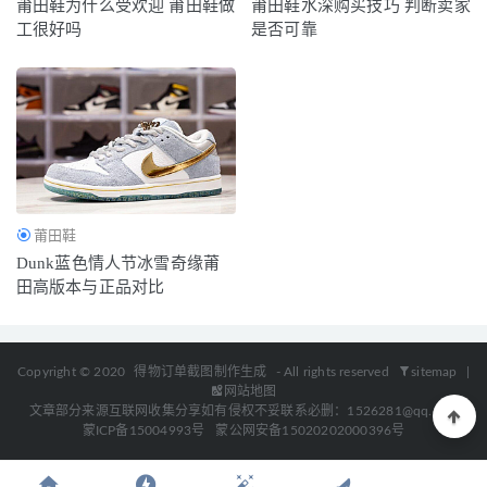
莆田鞋为什么受欢迎 莆田鞋做
莆田鞋水深购买技巧 判断卖家
工很好吗
是否可靠
莆田鞋
Dunk蓝色情人节冰雪奇缘莆
田高版本与正品对比
Copyright © 2020
得物订单截图制作生成
- All rights reserved
sitemap
|
网站地图
文章部分来源互联网收集分享如有侵权不妥联系必删：1526281@qq.com
蒙ICP备15004993号
蒙公网安备15020202000396号