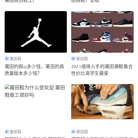
莆田高仿鞋工厂
田假鞋产业链
不过膝盖的靴子的搭配 这些百搭单品秀出大长腿
2019-02-
23
莆田鞋
莆田鞋
莆田的假aj多少钱，莆田的高
2021值得入手的莆田潮鞋集合
质量版本多少钱？
性价比高学生最爱
莆田鞋
莆田鞋