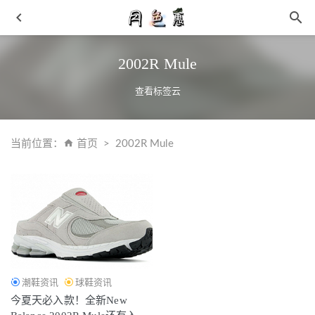
2002R Mule
查看标签云
当前位置：
首页
2002R Mule
莆田gt篮球鞋全系列补出 科技配置实战强
2021-08-20
女生怎么穿搭最酷？ 皮衣是酷女孩该有的样子
2018-12-05
冬天戴口罩跑步的危害 虽然防尘也会缺氧有利有
2019-11-
14
夏天就要吃甘蔗 补气血甘蔗被称为”补血之王“
2019-06-08
添柏岚大黄靴二代 GreenStride Edge 系列释出
2021-09-29
潮鞋资讯
球鞋资讯
今夏天必入款！全新New