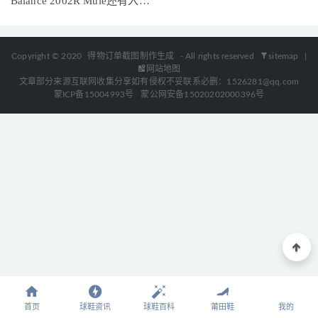
Balance 2002R Mule还有入手
机会！
Copyright © 2020
得物订单截图制作生成
- All rights reserved
sitemap
|
网站地图
文章部分来源互联网收集分享如有侵权不妥联系必删：1526281@qq.com
蒙ICP备15004993号
蒙公网安备15020202000396号
首页
球鞋资讯
球鞋百科
莆田鞋
我的