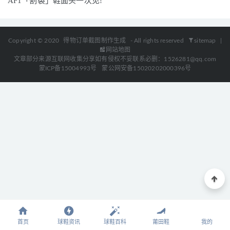
AF1「割裂」鞋面头一次见!
Copyright © 2020
得物订单截图制作生成
- All rights reserved
sitemap
|
网站地图
文章部分来源互联网收集分享如有侵权不妥联系必删：1526281@qq.com
蒙ICP备15004993号
蒙公网安备15020202000396号
首页
球鞋资讯
球鞋百科
莆田鞋
我的