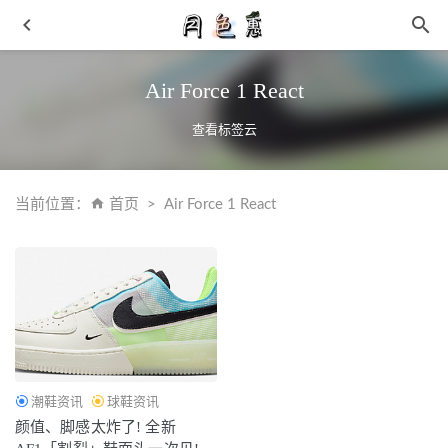
Air Force 1 React
查看标签云
当前位置：
首页
Air Force 1 React
层叠解构设计！ 全新马卡龙 AF1 太甜了吧！
2022-04-21
Supreme x Emilio Pucci 联名系列发售详情曝光
2021-05-21
UGG x Telfar 全新秋冬联名系列第二波单品发布
2021-11-15
Snow Peak x Danner JP 全新联名登山鞋款下月初上市
2021-
05-19
耐克使节11 开箱测评 实战细节分享
2022-03-26
潮鞋资讯
球鞋资讯
颜值、脚感太炸了! 全新