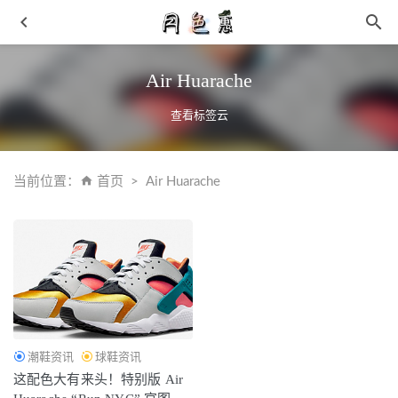
Air Huarache
查看标签云
当前位置：
首页
Air Huarache
安踏 C37 2.0 鞋款全新冬季版出炉，保暖升级
2021-11-12
男士红色鞋子搭配全身 惹眼又帅气
2019-03-18
原装级别 NK ZoomX Vaporfly NEXT% 马拉松最强跑步鞋
2021-08-02
淘宝优惠券APP 微信群赚钱就要这么干 (手把手实操)
2019-
01-10
潮鞋资讯
球鞋资讯
dunk low熊猫腰果花 换个钩子就是新品
2021-12-30
这配色大有来头！特别版 Air