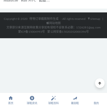
Huarache “Run NYC” 官图释
出！
Copyright © 2020
得物订单截图制作生成
- All rights reserved
sitemap
|
网站地图
文章部分来源互联网收集分享如有侵权不妥联系必删：1526281@qq.com
蒙ICP备15004993号
蒙公网安备15020202000396号
首页
球鞋资讯
球鞋百科
莆田鞋
我的