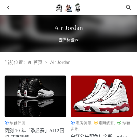
Air Jordan
查看标签云
当前位置：
首页
Air Jordan
Sam Edelman 2021 早秋 LAURS 乐福鞋系列释出
2021-09-01
AJ36承受多大体重 aj36实战效果测评
2021-09-12
饥饿营销？川久保玲CDG x 匡威特殊蓝色版，本周限量开
抢！
2021-06-01
安踏全新 KT7 鞋款谍照疑似曝光，夸张异形碳板
2021-07-
09
球鞋评测
潮牌资讯
潮鞋资讯
球鞋
青团是什么 青色的团子吃多了不消化怎么办
2019-03-18
资讯
阔别 10 年「季后赛」AJ12回
白红公牛配色！全新 Jordan