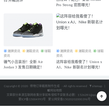
归 开箱测评
Pro Strong 官图曝光！
潮牌资讯
潮鞋资讯
球鞋
潮牌资讯
潮鞋资讯
球鞋
资讯
资讯
骚气小丑装扮！全新 Air
这阵容给我看傻了！Union x
Jordan 3 发售日期确定！
AJ、Nike 新联名计划曝光！
Copyright © 2020
得物订单截图制作生成
- All rights reserved
sitemap
|
网站地图
文章部分来源互联网收集分享如有侵权不妥联系必删：1526281@qq.com
蒙ICP备15004993号
蒙公网安备15020202000396号