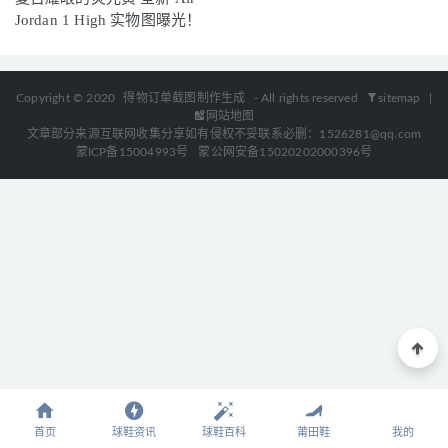
Jordan 1 High 实物图曝光！
Copyright © 2020
得物订单截图制作生成
- All rights reserved
sitemap
|
网站地图
文章部分来源互联网收集分享如有侵权不妥联系必删：1526281@qq.com
蒙ICP备15004993号
蒙公网安备15020202000396号
首页
球鞋资讯
球鞋百科
莆田鞋
我的