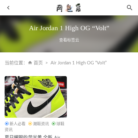
Air Jordan 1 High OG “Volt”
查看标签云
当前位置：
首页
Air Jordan 1 High OG “Volt”
在线得物订单生成器 一键制作高清得物订单截图
2026-05-
17
街头搭配羽绒服搭配鞋子俏丽的运动风
2019-02-04
如何清理铁锅的油垢 独自居住必备的生活常识
2019-03-05
烟酰胺凝胶缓解细胞代谢 听从医生服用
2019-03-28
最炫民族风！Nike N7 Free 一脚蹬新鞋官图释出！
2022-05-
新人必看
潮鞋资讯
球鞋
27
资讯
夏日耀眼的荧光黄 全新 Air