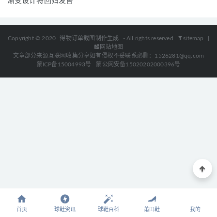
渐变设计将回归发售
Copyright © 2020
得物订单截图制作生成
- All rights reserved
sitemap
|
网站地图
文章部分来源互联网收集分享如有侵权不妥联系必删：1526281@qq.com
蒙ICP备15004993号
蒙公网安备15020202000396号
首页
球鞋资讯
球鞋百科
莆田鞋
我的