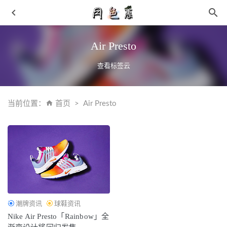
Air Presto
查看标签云
当前位置：
首页
Air Presto
李宁云游小鸡鞋开箱测评 李宁云游增高多少
2021-09-18
主打校园时尚的毛衣搭配，告别臃肿 设计新颖
2019-01-29
李宁 937 Deluxe Low 鞋款全新雾都大势特别版公布
2021-
04-29
少吃香肠烤肉 预防癌症的生活保健小常识
2019-03-02
FILA Fusion 万圣节主题 TERATACH 限量球鞋礼盒发售
潮牌资讯
球鞋资讯
2021-10-24
Nike Air Presto「Rainbow」全