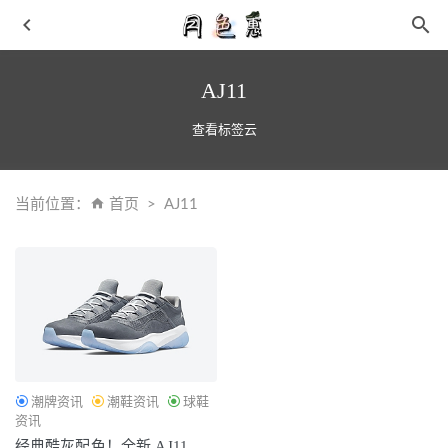
AJ11
查看标签云
当前位置：
首页
AJ11
斐乐桔梗话语老爹鞋上架，小姐姐专属款～
2021-05-27
安踏全新 KT7 鞋款谍照疑似曝光，夸张异形碳板
2021-07-
09
李宁全新超越 Infinity 鞋款上架发售，多款配色任选
2021-
05-21
欧文8配置如何 欧文8鞋底设计图爆光
2021-07-28
潮牌资讯
潮鞋资讯
球鞋
莆田鞋厂家怎么买，莆田鞋多少钱一双才不踩坑
2026-05-21
资讯
经典酷灰配色！全新 AJ11