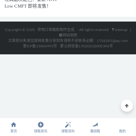
Low CMFT 即将发售！
Copyright © 2020
得物订单截图制作生成
- All rights reserved
sitemap
|
网站地图
文章部分来源互联网收集分享如有侵权不妥联系必删：1526281@qq.com
蒙ICP备15004993号
蒙公网安备15020202000396号
首页
球鞋资讯
球鞋百科
莆田鞋
我的