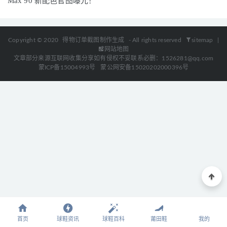
Max 90 新配色官图曝光！
闪电倒钩 AJ1 新图曝光！网友：有一点我不满意！！！
2021-03-20
Copyright © 2020
得物订单截图制作生成
- All rights reserved
sitemap
|
网站地图
文章部分来源互联网收集分享如有侵权不妥联系必删：1526281@qq.com
蒙ICP备15004993号
蒙公网安备15020202000396号
首页
球鞋资讯
球鞋百科
莆田鞋
我的