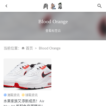
Blood Orange
查看标签云
当前位置：
首页
Blood Orange
日本的桃子水祛痱效果显著 桃子水无添加剂适用儿童
2019-
09-23
香槟色和这些颜色搭配最和谐 香槟色是非常显气质的颜色
2019-06-20
Diadora 迪亚多纳 x Qias Omar 联名 Bay 2 LA 鞋款系列发售
2021-06-12
潮鞋资讯
球鞋资讯
得物APP订单截图可以用来怎么做，得物平台核心优势是什
水果家族又添新成员！Air
么
2025-08-07