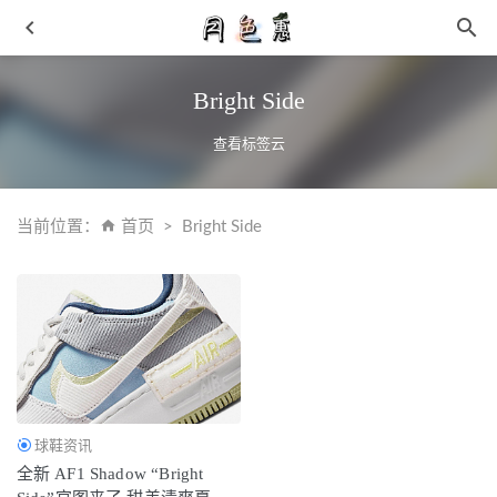
Bright Side
查看标签云
当前位置：
首页
Bright Side
匹克态极是哪个国家 匹克态极篮球鞋脚感如何
2021-04-02
巴黎世家 x Crocs 全新联名系列曝光，认真的？
2021-06-07
女生工装裤搭配 女生也可以穿酷酷的衣服
2019-06-10
颜值、脚感太炸了! 全新 AF1「割裂」鞋面头一次见!
2022-
06-16
等了这么久终于要来了吗？！Union 联名「阿甘鞋」官图释
球鞋资讯
出！
2022-05-20
全新 AF1 Shadow “Bright