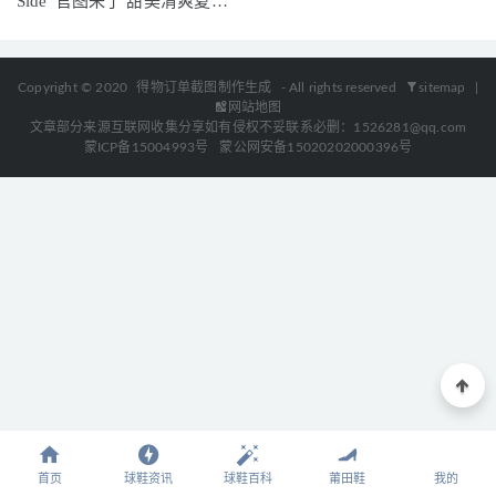
Side”官图来了 甜美清爽夏日
风可不可！
Copyright © 2020
得物订单截图制作生成
- All rights reserved
sitemap
|
网站地图
文章部分来源互联网收集分享如有侵权不妥联系必删：1526281@qq.com
蒙ICP备15004993号
蒙公网安备15020202000396号
首页
球鞋资讯
球鞋百科
莆田鞋
我的