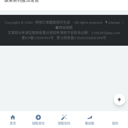
联乘系列服饰发售
Copyright © 2020
得物订单截图制作生成
- All rights reserved
sitemap
|
网站地图
文章部分来源互联网收集分享如有侵权不妥联系必删：1526281@qq.com
蒙ICP备15004993号
蒙公网安备15020202000396号
首页
球鞋资讯
球鞋百科
莆田鞋
我的