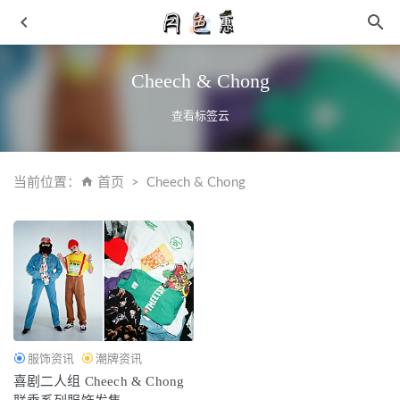
Cheech & Chong
查看标签云
当前位置：
首页
Cheech & Chong
北方年夜饭吃什么？不同食物象征不同寓意
2019-01-28
FORTRESS 堡垒主题DION LEE 2024 秋冬发布
2024-04-27
酒红色裤子搭配 酒红色搭配整体感强
2019-03-25
羊绒毛衣起球怎么办 一多半人不知道毛衣知识
2019-01-28
拉塞尔全新 PE 配色全城 9 “Bluegrass State”鞋款抢先预览
2021-05-02
服饰资讯
潮牌资讯
喜剧二人组 Cheech & Chong