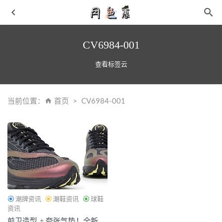
CV6984-001
查看标签云
当前位置：
首页
CV6984-001
BAPE x 内联升全新联乘“小元口”鞋款公布，惊喜合作
2021-09-18
吃龙眼要适量 易发胖 一天10个左右最佳
2019-01-26
aj36全掌Zoom悄悄发布上线 aj36开箱测评
2021-08-20
女生灰色卫衣内涵搭配 这些才是脱单的搭配技巧
2019-06-
12
潮牌资讯
潮鞋资讯
球鞋
针织外套搭配高筒靴 00后搭配打开显瘦新大门
2019-03-14
资讯
前卫造型 + 夸张气垫！全新