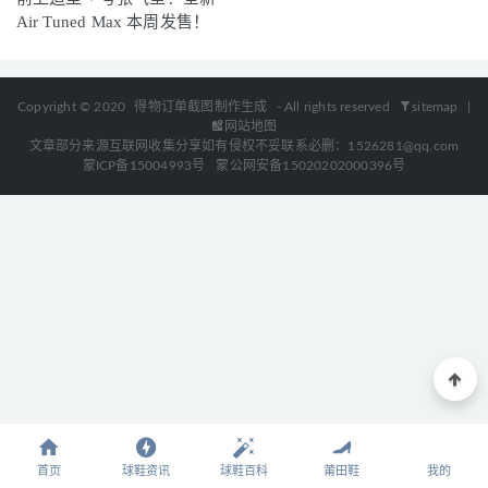
Air Tuned Max 本周发售！
Copyright © 2020
得物订单截图制作生成
- All rights reserved
sitemap
|
网站地图
文章部分来源互联网收集分享如有侵权不妥联系必删：1526281@qq.com
蒙ICP备15004993号
蒙公网安备15020202000396号
首页
球鞋资讯
球鞋百科
莆田鞋
我的