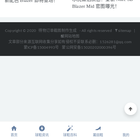
新配色 Blazer 即将登场！
Blazer Mid 官图曝光！
Copyright © 2020
得物订单截图制作生成
- All rights reserved
sitemap
|
网站地图
文章部分来源互联网收集分享如有侵权不妥联系必删：1526281@qq.com
蒙ICP备15004993号
蒙公网安备15020202000396号
首页
球鞋资讯
球鞋百科
莆田鞋
我的