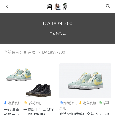
DA1839-300
查看标签云
当前位置：
首页
DA1839-300
拖把上的头发清理 旧丝袜会吸附头发
2019-04-27
市价破万！Patta x Nike 天价联名要来了！
2021-03-23
我都傻眼了！全新 AF1 “40th / Split” 官图释出 绝对是最特
别的
2022-07-02
BAPE® x M&M’S 全新联名系列即将开催～
2021-05-25
皮衣怎么穿更酷 皮衣搭配网纱裙 仙气带点酷酷感绝
2019-
潮牌资讯
球鞋资讯
潮牌资讯
潮鞋资讯
球鞋
03-10
资讯
一双清新、一双废土！两款全
水洗做旧质感！全新 Nike SB