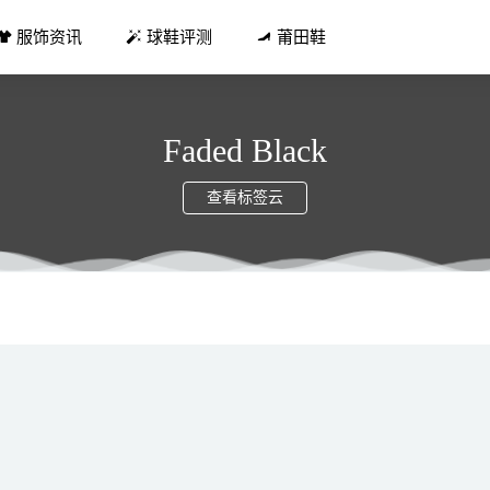
服饰资讯
球鞋评测
莆田鞋
Faded Black
查看标签云
 诱人果冻底！全新 Air Max 90 Futura 细节太丰富！
2022-04-26
血渍怎么清洗 去除血渍妙招必看
2019-04-30
！樱花粉菲董 Hu NMD 终于来了！这才是春季绝佳配色！
2021-0
新 SpireR 国际线跑鞋首发配色即将登场~
2021-06-11
要！AJ35「彩虹套装」太好看！今早刚刚曝光！
2021-03-09