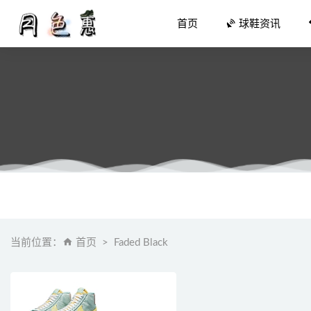
首页
球鞋资讯
层叠解构 +
床单上的
猛男心动
当前位置：
首页
Faded Black
361° 全
每双都想