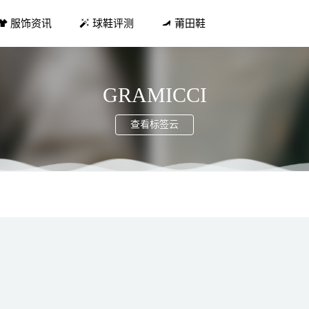
服饰资讯
球鞋评测
莆田鞋
GRAMICCI
查看标签云
新 Air Force 1 High “Hoops” 官图曝光！
2022-03-09
站赚钱方法 提成佣金高提现无手续费
2019-12-20
Cheech & Chong联乘系列服饰发售
2021-03-15
」全新 “Cargo Khaki” 配色官图释出 太帅了！
2022-06-15
stock 勃肯全新“毛毛鞋”系列来袭
2021-11-29