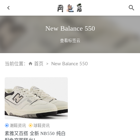
New Balance 550
查看标签云
当前位置：
首页
New Balance 550
iiJin 艾今全新复古高帮帆布鞋登陆，时尚轮回
2021-05-31
Supreme x TNF 北面 2021 春夏联名即将于下周来袭~
2021-
05-23
清洗拖把的妙招 拖把上长了小蘑菇怎么办
2019-05-28
入手门槛更高！冠希死亡之吻「CHA」下周正式登场！
2021-03-18
潮鞋资讯
球鞋资讯
李宁全新 CF “隍城烟云杭”休闲鞋曝光，凸显临安繁华
素雅又百搭 全新 NB550 纯白
2021-12-11