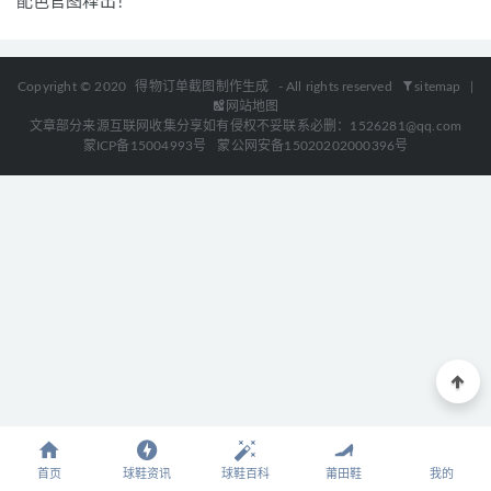
配色官图释出！
Copyright © 2020
得物订单截图制作生成
- All rights reserved
sitemap
|
网站地图
文章部分来源互联网收集分享如有侵权不妥联系必删：1526281@qq.com
蒙ICP备15004993号
蒙公网安备15020202000396号
首页
球鞋资讯
球鞋百科
莆田鞋
我的