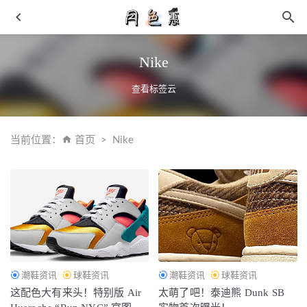
Nike
查看标签云
当前位置：
首页
Nike
亚历山大·麦昆全新阔型运动鞋曝光，下月登陆
2021-05-24
糖尿病人禁用暖宝宝 无法感知水温需合理的保暖
2019-12-
20
Needles x Paraboot 全新联名靴款上架
2021-11-16
灰色西装裤搭配什么上衣 不会穿牢记小灰配小蓝
2019-05-
22
潮鞋资讯
球鞋资讯
潮鞋资讯
球鞋资讯
人气鞋型 New Balance 327 推出全新配色，还是联名合作！
这配色大有来头！特别版 Air
太萌了吧！泰迪熊 Dunk SB
2021-03-09