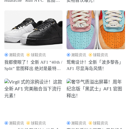
Huarache “Run NYC” 官图释
实物首次曝光！
出！
潮鞋资讯
球鞋资讯
潮鞋资讯
球鞋资讯
我都傻眼了！全新 AF1 “40th /
鸳鸯设计！全新「波多黎各」
Split” 官图释出 绝对是最特别
AF1 尽显海岛风情！
的
潮鞋资讯
球鞋资讯
潮鞋资讯
球鞋资讯