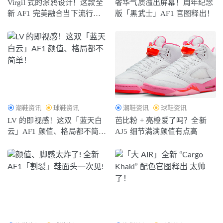
Virgil 式的涂鸦设计！这款全
奢华气质溢出屏幕！周年纪念
新 AF1 完美融合当下流行元
版「黑武士」AF1 官图释出！
素！
潮鞋资讯
球鞋资讯
潮鞋资讯
球鞋资讯
LV 的即视感！这双「蓝天白
芭比粉 + 亮橙爱了吗？全新
云」AF1 颜值、格局都不简
AJ5 细节满满颜值有点高
单！