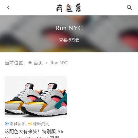
Run NYC
查看标签云
当前位置：
首页
Run NYC
日潮 C.E 首款原创鞋履“CAV SHOES”系列发售在即
2021-
11-03
Wrangler x N.HOOLYWOOD 全新联名牛仔裤系列发售~
2021-05-21
莆田鞋为什么受欢迎 莆田鞋做工很好吗
2021-05-13
迪奥 x Kenny Scharf 联名 Dior B27 & B23 鞋款释出
2021-
潮鞋资讯
球鞋资讯
06-01
这配色大有来头！特别版 Air
Vision 2021 秋季格纹限定系列即将登场，Old School 风格