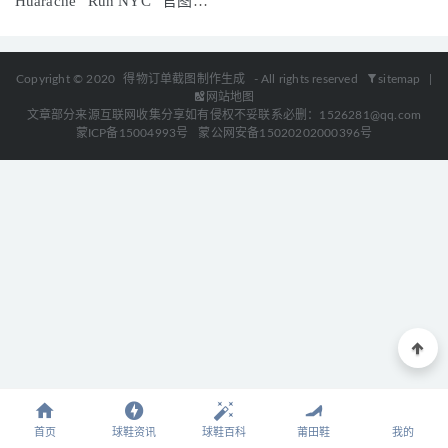
Huarache “Run NYC” 官图释
2021-07-28
出！
Copyright © 2020
得物订单截图制作生成
- All rights reserved
sitemap
|
网站地图
文章部分来源互联网收集分享如有侵权不妥联系必删：1526281@qq.com
蒙ICP备15004993号
蒙公网安备15020202000396号
首页
球鞋资讯
球鞋百科
莆田鞋
我的