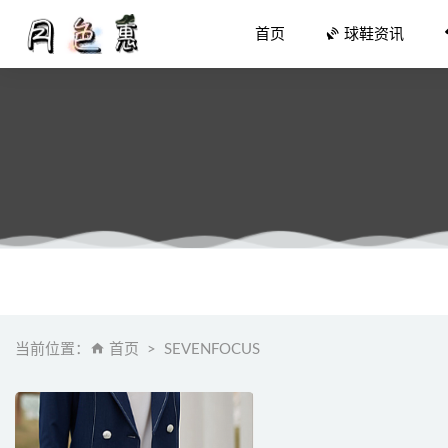
首页
球鞋资讯
撕撕乐+
勃肯 x P
得物订单截
当前位置：
首页
SEVENFOCUS
「漆皮禁
Diadora