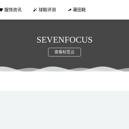
服饰资讯
球鞋评测
莆田鞋
SEVENFOCUS
查看标签云
魔术贴！耐克AF1新限定配色曝光，确认将限量发售！
2021-06-02
roenza Schouler 联名无性别胶囊系列发售在即
2021-08-04
图生成器 毒app订单在线制作
2025-11-09
穿」AJ1黑红禁穿漆皮开箱测评
2021-12-22
 全新轻量级跑鞋 Equipe Atomo 系列来袭
2021-12-05