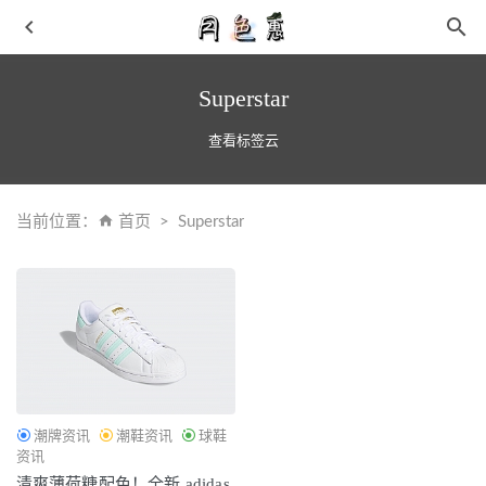
Superstar
查看标签云
当前位置：
首页
Superstar
Needles x Paraboot 全新联名靴款上架
2021-11-16
想要穿出气质，玩好格纹就行
2019-01-13
皮衣怎么穿更酷 皮衣搭配网纱裙 仙气带点酷酷感绝
2019-
03-10
鞋面质感出众！全新 Nike Air Max 95 酷黑配色曝光！
2021-03-09
潮牌资讯
潮鞋资讯
球鞋
北面全新 Scrambler 登山鞋款系列发售，多色可选
2021-10-
资讯
12
清爽薄荷糖配色！全新 adidas