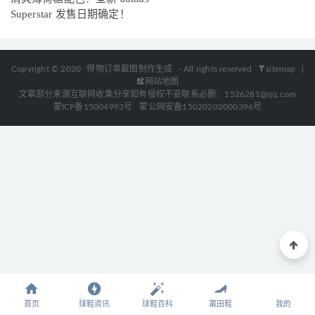
Superstar 发售日期确定！
Copyright © 2020
得物订单截图制作生成
- All rights reserved
sitemap
|
网站地图
文章部分来源互联网收集分享如有侵权不妥联系必删：1526281@qq.com
蒙ICP备15004993号
蒙公网安备15020202000396号
首页
球鞋资讯
球鞋百科
莆田鞋
我的