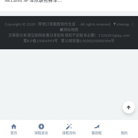
McLaren SP 车队联名赛车涂
过年怎么吃不会胖 过年发胖自救指南
2019-02-01
装设计曝光
Copyright © 2020
得物订单截图制作生成
- All rights reserved
sitemap
|
网站地图
文章部分来源互联网收集分享如有侵权不妥联系必删：1526281@qq.com
蒙ICP备15004993号
蒙公网安备15020202000396号
首页
球鞋资讯
球鞋百科
莆田鞋
我的