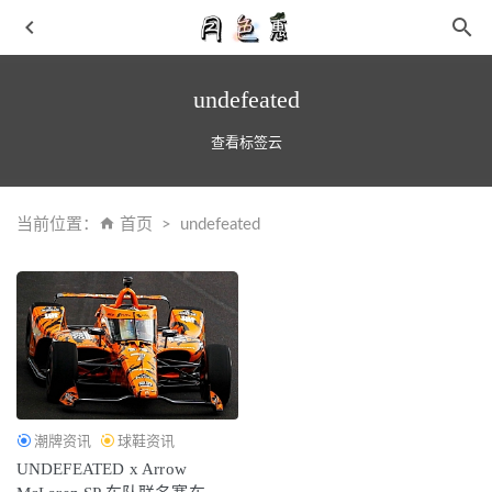
undefeated
查看标签云
当前位置：
首页
undefeated
安踏 KT7 全新“十二水图”配色鞋款释出，氛围感满满
2021-
11-30
门店被扫荡，1小时爆卖60000+件，财神爷同款球鞋又被疯
狂炒卖？
2021-04-29
得物最新订单截图生成 付款图记录最新模板已更新
2025-
03-24
潮牌资讯
球鞋资讯
早春如何转运 春天转运是关键 月色惠APP转运珠免费送
UNDEFEATED x Arrow
2019-02-28