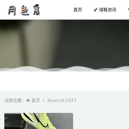
首页
球鞋资讯
萨洛蒙 X
安踏全新创
路易威登全
当前位置：
首页
Zoom Gt CUT1
长款羽绒
Stüssy