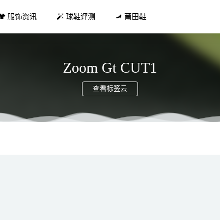
服饰资讯
球鞋评测
莆田鞋
Zoom Gt CUT1
查看标签云
T-6 全新“竹”、“莲”配色鞋款系列首次亮相
2021-08-20
 2.0 缓震训练跑鞋亮相，涵盖男女尺码
2021-12-12
新 Charlie 中性鞋款亮相，90% 环保物料制造
2021-07-29
服下面怎么搭 修长身形不能修长不能泯然众人
2019-01-23
 x Nike全新「富婆快乐鞋」实物曝光！
2022-04-09