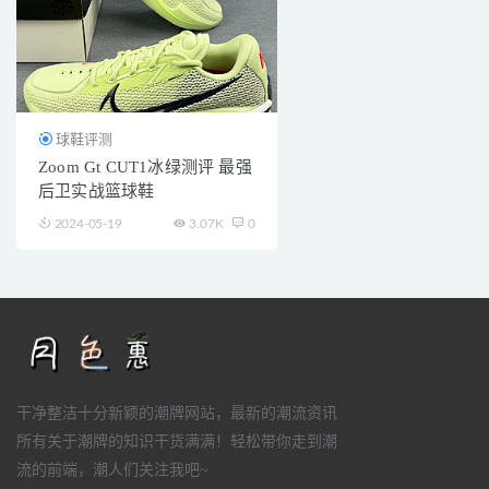
球鞋评测
Zoom Gt CUT1冰绿测评 最强
后卫实战篮球鞋
2024-05-19
3.07K
0
干净整洁十分新颖的潮牌网站，最新的潮流资讯
所有关于潮牌的知识干货满满！轻松带你走到潮
流的前端，潮人们关注我吧~