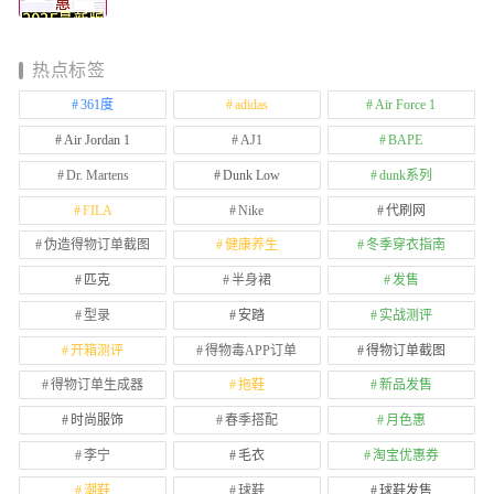
热点标签
361度
adidas
Air Force 1
Air Jordan 1
AJ1
BAPE
Dr. Martens
Dunk Low
dunk系列
FILA
Nike
代刷网
伪造得物订单截图
健康养生
冬季穿衣指南
匹克
半身裙
发售
型录
安踏
实战测评
开箱测评
得物毒APP订单
得物订单截图
得物订单生成器
拖鞋
新品发售
时尚服饰
春季搭配
月色惠
李宁
毛衣
淘宝优惠券
潮鞋
球鞋
球鞋发售