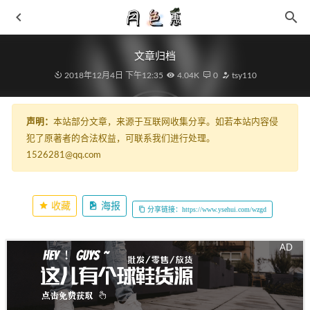
文章归档
2018年12月4日 下午12:35
4.04K
0
tsy110
声明：
本站部分文章，来源于互联网收集分享。如若本站内容侵
犯了原著者的合法权益，可联系我们进行处理。
1526281@qq.com
Awake NY x Merrell 迈乐全新联名鞋款释出，街头审美
2021-06-17
2019春季流行色 摩兰度让你的春天足够美！
2019-02-25
收藏
海报
分享链接：https://www.ysehui.com/wzgd
匹克 x 30ING 全新联名初代闪现新配色登陆
2021-04-27
安踏 C37 2.0 跑鞋实物及细节曝光，就该这么软！
2021-06-
14
BAPE x 其乐联名 Wallabee 伦敦店限定鞋款即将登场
2021-
05-12