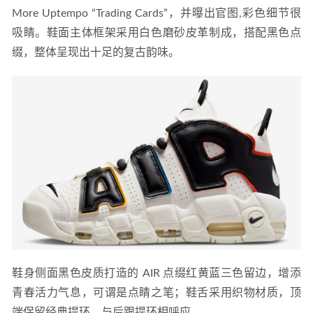
微信内部优惠券群运营 培养团队归属感带队干货
2019-08-
More Uptempo “Trading Cards”，并曝出官图,彩色细节很
14
吸睛。鞋面主体框架采用白色磨砂皮革制成，搭配黑色点
缀，整体呈现出十足的复古韵味。
鞋身侧面黑色皮质打造的 AIR 点缀红黄蓝三色留边，增添
青春活力气息，可谓是点睛之笔；鞋舌采用织物材质，顶
端保留经典提环，与后跟提环相呼应。