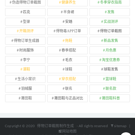
伪造得物订单截图
健康养生
冬季穿衣指南
匹克
半身裙
发售
型录
安踏
实战测评
开箱测评
得物毒APP订单
得物订单截图
得物订单生成器
拖鞋
新品发售
时尚服饰
春季搭配
月色惠
李宁
毛衣
淘宝优惠券
潮鞋
球鞋
球鞋发售
生活小常识
穿衣搭配
篮球鞋
羽绒服
联名
联名款
莆田鞋
莆田鞋与正品对比
莆田鞋科普
Copyright © 2020
得物订单截图制作生成
- All rights reserved
sitemap
|
网站地图