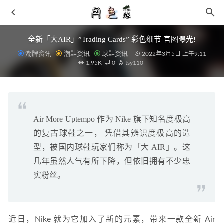
全新「大AIR」”Trading Cards” 彩色细节 官图曝光!
潮牌资讯
潮鞋资讯
球鞋资讯
2022年3月5日 上午9:11
1.95K
0
tsy110
Air More Uptempo 作为 Nike 旗下知名度极高
Champion 冠军 2021 夏季 ESSENTIALS 鞋款系列来袭
的复古球鞋之一， 凭借其辨识度极高的造
2021-07-18
型，被国内球鞋玩家们称为「大 AIR」。这
安踏全新 KT6 剁手限量礼盒即将上架，镭射渐变
2021-10-
18
几年虽然人气有所下降，但依旧拥有不少忠
实粉丝。
马汀博士 x Jean-Michel Basquiat 全新联名鞋款即将登场
2021-06-30
361° 全新可兰白克 2 代篮球鞋曝光，首发三色可选
2021-
09-09
近日，Nike 就为它加入了新的元素，带来一款全新 Air 