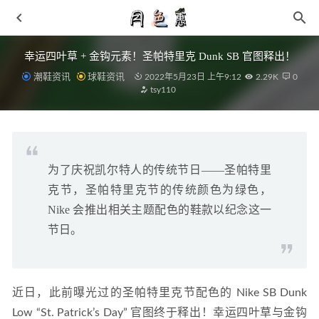
幸运四叶草 + 金钩元素！圣帕特里克 Dunk SB 官图释出！
潮鞋资讯
球鞋资讯
2022年5月23日 上午9:12
2.29K
0
tsy110
为了庆祝凯尔特人的传统节日——圣帕特里
李宁惟吾 PRO 寻才问料_纸主题鞋款即将开催
2021-05-28
克节，圣帕特里克节的传统颜色为绿色，
坡跟鞋和长裙配吗 坡跟鞋搭配雪纺长裙仙气飙升
2019-05-
Nike 会推出相关主题配色的鞋款以纪念这一
17
节日。
Stüssy x Nike全新「富婆快乐鞋」实物曝光！
2022-04-09
FILA FUSION by Kōki 联名发布球场甜心运动风造型
2021-
02-23
近日，此前曝光过的圣帕特里克节配色的 Nike SB Dunk 
小众质感复古风跑鞋！ 阿迪三叶草全新 TRX Runner 即将发
售
2022-03-30
Low “St. Patrick’s Day” 官图终于释出！幸运四叶草与金钩