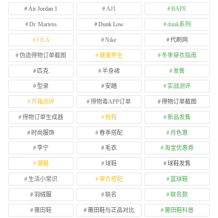
Air Jordan 1
AJ1
BAPE
Dr. Martens
Dunk Low
dunk系列
FILA
Nike
代刷网
伪造得物订单截图
健康养生
冬季穿衣指南
匹克
半身裙
发售
型录
安踏
实战测评
开箱测评
得物毒APP订单
得物订单截图
得物订单生成器
拖鞋
新品发售
时尚服饰
春季搭配
月色惠
李宁
毛衣
淘宝优惠券
潮鞋
球鞋
球鞋发售
生活小常识
穿衣搭配
篮球鞋
羽绒服
联名
联名款
莆田鞋
莆田鞋与正品对比
莆田鞋科普