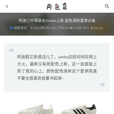
阿迪三叶草联名Samba上新 配色清新夏季必备
球鞋资讯
2024年5月11日 上午8:45
1.69K
0
tsy110
阿迪鞋又来搞活儿了，samba这段时间在网上
SUBU. 2021 秋冬鞋款系列公布，为双脚保暖做准备
2021-
大火，最新又有新配色上新，这一波直接上
08-19
到了我的心上，颜色配色清新这个夏季简直
红丝绸鞋带！陈冠希Clot x 匡威新联名官方曝光，限量发
不要太搭喜欢就要冲起来~
售！！
2021-06-11
动漫联名Element《鬼灭之刃》服饰现已上架！
2021-04-21
不过膝盖的靴子的搭配 这些百搭单品秀出大长腿
2019-02-
23
萨洛蒙 XT-6 全新“竹”、“莲”配色鞋款系列首次亮相
2021-