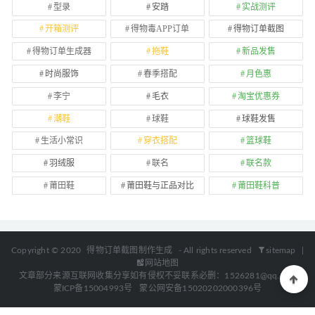
型录
安踏
实战测评
开箱测评
得物毒APP订单
得物订单截图
得物订单生成器
拖鞋
新品发售
时尚服饰
春季搭配
月色惠
李宁
毛衣
淘宝优惠券
潮鞋
球鞋
球鞋发售
生活小常识
穿衣搭配
篮球鞋
羽绒服
联名
联名款
莆田鞋
莆田鞋与正品对比
莆田鞋科普
Copyright © 2020
得物订单截图制作生成
- All rights reserved
sitemap
|
网站地图
文章部分来源互联网收集分享如有侵权不妥联系必删：1526281@qq.com
蒙ICP备15004993号
蒙公网安备15020202000396号