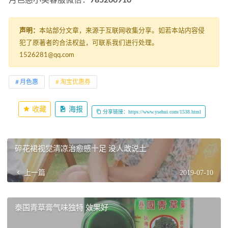
声明：
本站部分文章，来源于互联网收集分享。如若本站内容侵
犯了原著者的合法权益，可联系我们进行处理。
1526281@qq.com
月色惠
淘宝优惠券
收藏
海报
分享链接：https://www.ysehui.com/1538.html
碎花裙视觉清凉治愈感十足 没人敢说土
上一篇
2019-07-10
泰国青草膏气味独特 效果好