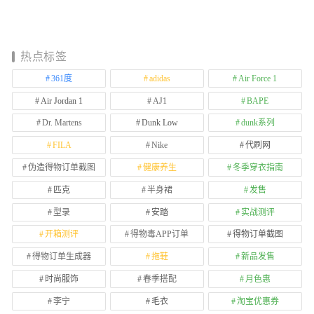
热点标签
361度
adidas
Air Force 1
Air Jordan 1
AJ1
BAPE
Dr. Martens
Dunk Low
dunk系列
FILA
Nike
代刷网
伪造得物订单截图
健康养生
冬季穿衣指南
匹克
半身裙
发售
型录
安踏
实战测评
开箱测评
得物毒APP订单
得物订单截图
得物订单生成器
拖鞋
新品发售
时尚服饰
春季搭配
月色惠
李宁
毛衣
淘宝优惠券