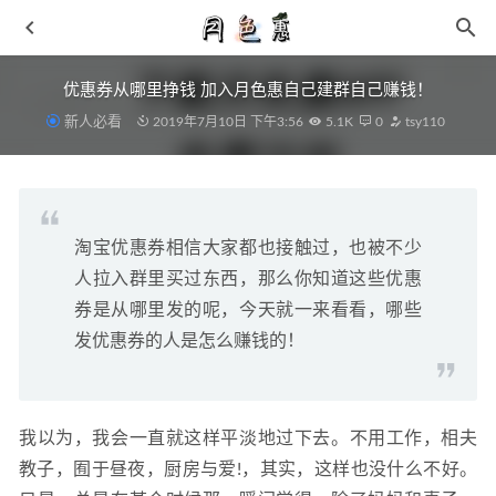
优惠券从哪里挣钱 加入月色惠自己建群自己赚钱！
新人必看
2019年7月10日 下午3:56
5.1K
0
tsy110
淘宝优惠券相信大家都也接触过，也被不少
空袭8篮球鞋开箱测评 中低配置略低是否值得入手
2021-09-
人拉入群里买过东西，那么你知道这些优惠
24
券是从哪里发的呢，今天就一来看看，哪些
李宁全新“星火”跑鞋系列上架，多材质拼接造型
2021-06-26
发优惠券的人是怎么赚钱的！
相约冬月 香奈儿Chanel官宣2022早春系列秀即将精彩呈现
2021-08-23
酸了！TS 女儿上脚了一双你们都想要的「新反钩」！
我以为，我会一直就这样平淡地过下去。不用工作，相夫
2021-03-21
教子，囿于昼夜，厨房与爱!，其实，这样也没什么不好。
提前抽签！市价翻倍？sacai x 耐克联名Blazer国区将限量发