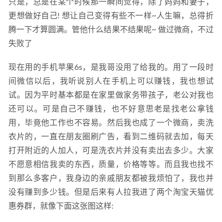
只是，总是在某个时候那一瞬间觉得，除了妈妈和妻子，
售！
2021-05-20
更想做好自己! 想让自己变得有些不一样~人生嘛，总得折
腾一下才算圆满。管他什么结果不结果呢~ 做过微商，不过
失败了
现在用的手机苹果6s，是我哥没用了给我的。用了一段时
间微信以后，我听说别人在手机上可以赚钱，我也想试
试。因为平时基本都是在家里做家务带孩子，老公对我也
还可以。可是自己不赚钱，也不好意思老是找老公拿钱
用，毕竟他工作也不容易。然后我也成了一个微商，卖洗
衣片的，一直在朋友圈刷广告，看到二维码就去加，每天
打开附近的人加人，可是洗衣片并没有卖出去多少。大家
不愿意相信我卖的东西，质量，价格等等。而且我也找不
到那么多客户，我身边的亲戚朋友都被我烦怕了，我也并
没有赚到多少钱。但是后来有人拉我进了两个淘宝天猫优
惠券群，就像下面这张图这样: