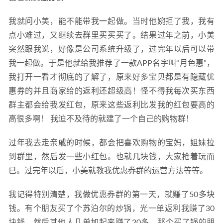
我就问小美，能不能带我一起做。当时他婉拒了我，我有
点小难过，又继续去群里买买买了。结果过年之前，小美
突然跟我说，好像是公司系统升级了，过完年以后可以带
我一起做。于是他就给我推荐了一款APP名字叫“月色惠”，
我打开一看才彻底的了解了，原来好多宝贝都是有隐藏优
惠券的并且商家给的返利还超级高！怪不得我每次买东西
群主都会给我发红包，原来这些返利比发我的红包要高的
高很多啊！ 我迫不及待的就建了一个自己的购物群！
过年我去走亲戚的时候，都会把喜欢购物的宝妈，姐妹拉
到群里，然后发一些小红包。也就几块钱，大家抢着玩而
已。过完年以后，小美就教我优惠券群的运营方法等等。
我记得特别清楚，我做优惠券群的第一天，就赚了50多块
钱。有个朋友买了个苏泊尔的炒锅，光一单返利我赚了30
块钱，然后其他人几单加起来赚了20多。那个买了锅的朋