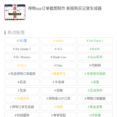
得物app订单截图制作 新版购买记录生成器
热点标签
361度
adidas
Air Force 1
Air Jordan 1
AJ1
BAPE
Dr. Martens
Dunk Low
dunk系列
FILA
Nike
代刷网
伪造得物订单截图
健康养生
冬季穿衣指南
匹克
半身裙
发售
型录
安踏
实战测评
开箱测评
得物毒APP订单
得物订单截图
得物订单生成器
拖鞋
新品发售
时尚服饰
春季搭配
月色惠