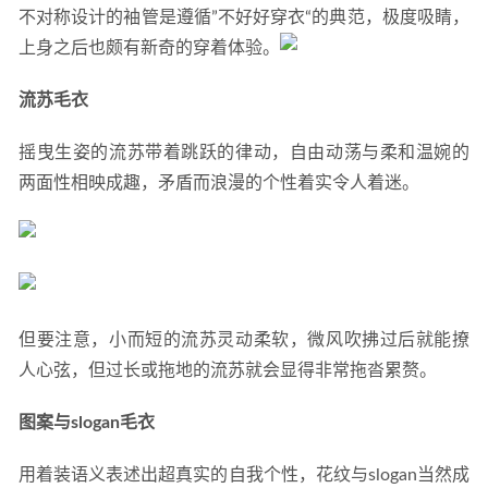
不对称设计的袖管是遵循”不好好穿衣“的典范，极度吸睛，
上身之后也颇有新奇的穿着体验。
流苏毛衣
摇曳生姿的流苏带着跳跃的律动，自由动荡与柔和温婉的
两面性相映成趣，矛盾而浪漫的个性着实令人着迷。
但要注意，小而短的流苏灵动柔软，微风吹拂过后就能撩
人心弦，但过长或拖地的流苏就会显得非常拖沓累赘。
图案与slogan毛衣
用着装语义表述出超真实的自我个性，花纹与slogan当然成