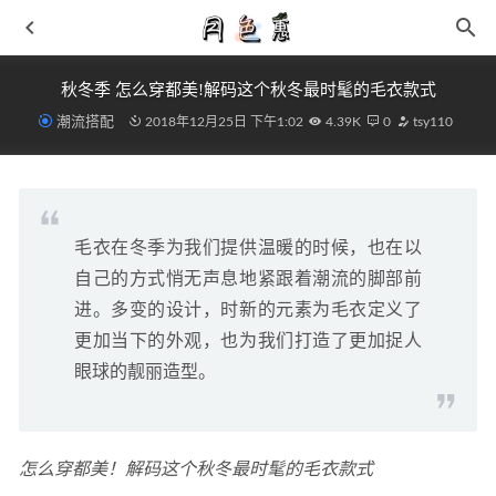
秋冬季 怎么穿都美!解码这个秋冬最时髦的毛衣款式
潮流搭配
2018年12月25日 下午1:02
4.39K
0
tsy110
毛衣在冬季为我们提供温暖的时候，也在以
Crocs x《空中大灌篮 2》全新联名鞋款系列上架
2021-07-17
自己的方式悄无声息地紧跟着潮流的脚部前
白头发的位置可以看出身体的某些部位的疾病
2019-01-23
进。多变的设计，时新的元素为毛衣定义了
炒到了27万！Travis Scott女儿上脚耐克 x PS5联名Dunk倒
更加当下的外观，也为我们打造了更加捉人
勾！
2021-05-31
眼球的靓丽造型。
Lanvin（朗文）2021 秋冬系列鞋款新配色释出
2021-05-07
月色惠- 淘宝原价购物实在太亏!教你如何省钱深度解析
2018-12-03
怎么穿都美！解码这个秋冬最时髦的毛衣款式