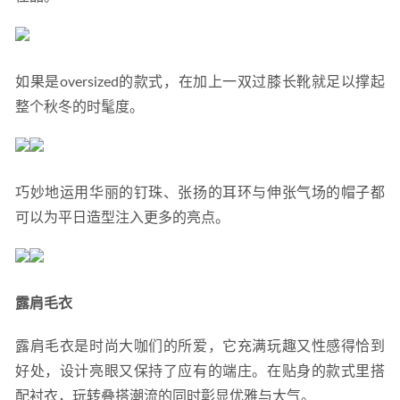
如果是oversized的款式，在加上一双过膝长靴就足以撑起
整个秋冬的时髦度。
巧妙地运用华丽的钉珠、张扬的耳环与伸张气场的帽子都
可以为平日造型注入更多的亮点。
露肩毛衣
露肩毛衣是时尚大咖们的所爱，它充满玩趣又性感得恰到
好处，设计亮眼又保持了应有的端庄。在贴身的款式里搭
配衬衣，玩转叠搭潮流的同时彰显优雅与大气。