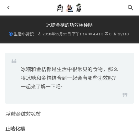
冰糖金桔的功效棒棒哒
生活小常识
2018年12月25日 下午1:14
4.41K
0
tsy110
冰糖和金桔都是生活中很常见的食物，那么
78 元就能买 Gucci 球鞋！年轻人的首件奢侈品！
2021-03-
将冰糖和金桔结合到一起会有哪些功效呢？
30
一起来了解一下吧~
最新微信余额钱包生成器 零钱生成对话记录截图
2021-11-
04
市价破万！Patta x Nike 天价联名要来了！
2021-03-23
冰糖金桔的功效
安踏 GH3 鞋款首发配色系列抢先预览，性价比神鞋升级！
2021-12-03
止咳化痰
月色惠是传销吗？怎么省钱？最近疯传
2018-12-15