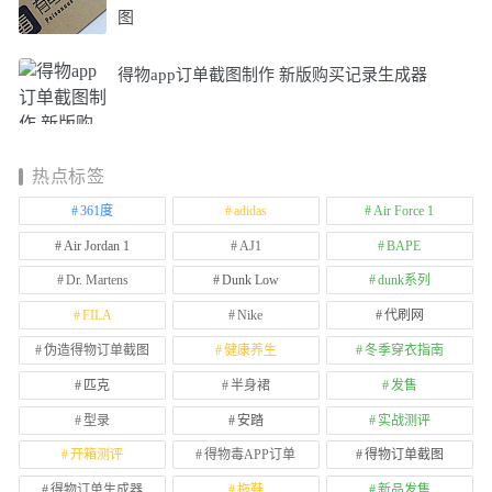
图
得物app订单截图制作 新版购买记录生成器
热点标签
361度
adidas
Air Force 1
Air Jordan 1
AJ1
BAPE
Dr. Martens
Dunk Low
dunk系列
FILA
Nike
代刷网
伪造得物订单截图
健康养生
冬季穿衣指南
匹克
半身裙
发售
型录
安踏
实战测评
开箱测评
得物毒APP订单
得物订单截图
得物订单生成器
拖鞋
新品发售