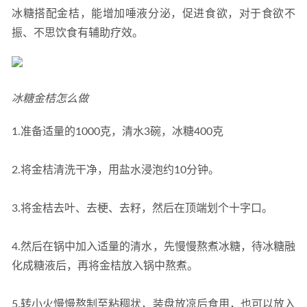
冰糖搭配金桔，能增加唾液分泌，促进食欲，对于食欲不
振、不思饮食有辅助疗效。
冰糖金桔怎么做
1.准备适量的1000克，清水3碗，冰糖400克
2.将金桔清洗干净，用盐水浸泡约10分钟。
3.将金桔去叶、去梗、去籽，然后在顶端划个十字口。
4.然后在锅中加入适量的清水，先慢慢熬煮冰糖，待冰糖融
化成糖液后，再将金桔放入锅中熬煮。
5.转小火慢慢熬制至粘稠状，装盘放凉后食用，也可以放入