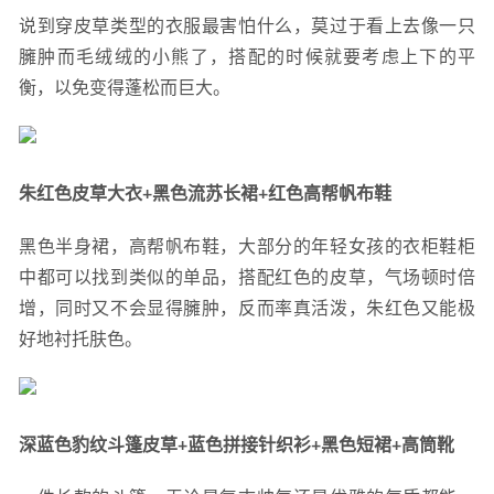
说到穿皮草类型的衣服最害怕什么，莫过于看上去像一只
臃肿而毛绒绒的小熊了，搭配的时候就要考虑上下的平
衡，以免变得蓬松而巨大。
朱红色皮草大衣+黑色流苏长裙+红色高帮帆布鞋
黑色半身裙，高帮帆布鞋，大部分的年轻女孩的衣柜鞋柜
中都可以找到类似的单品，搭配红色的皮草，气场顿时倍
增，同时又不会显得臃肿，反而率真活泼，朱红色又能极
好地衬托肤色。
深蓝色豹纹斗篷皮草+蓝色拼接针织衫+黑色短裙+高筒靴