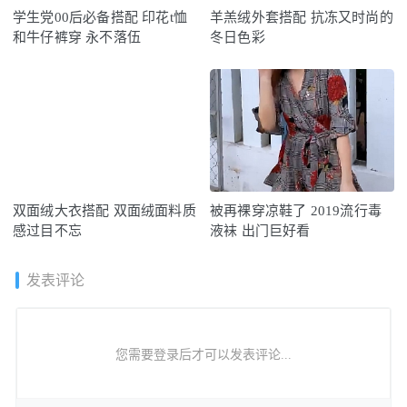
学生党00后必备搭配 印花t恤
羊羔绒外套搭配 抗冻又时尚的
和牛仔裤穿 永不落伍
冬日色彩
双面绒大衣搭配 双面绒面料质
被再裸穿凉鞋了 2019流行毒
感过目不忘
液袜 出门巨好看
发表评论
您需要登录后才可以发表评论...