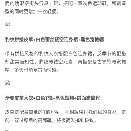
而的确混搭街头气息十足，搭配一双浅色运动鞋，和谐造
型的同时更增加一丝轻便。
豹纹拼接皮草+白色蕾丝镂空连身裙+黑色宽檐帽
带有拼接风格的豹纹大衣搭配白色连身裙，反季节的配搭
却甜美而知性，豹纹与镂空元素，再搭配复古筒靴与宽檐
帽，冬天也能复古而性感。
渐变皮草大衣+白色T恤+黑色短裙+绒面高筒靴
皮草搭配最简单的T恤短裙，互相辉映衬托纤细的身材，搭
配一双过膝盖的高筒靴，将极简发挥到极致。