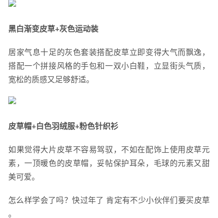
黑白渐变皮草+灰色运动装
居家气息十足的灰色套装搭配皮草立即变得大气而飘逸，
搭配一个拼接风格的手包和一双小白鞋，立显街头气质，
宽松的质感又足够舒适。
皮草帽+白色羽绒服+粉色针织衫
如果觉得大片皮草不容易驾驭，不如在配饰上使用皮草元
素，一顶暖色的皮草帽，妥帖保护耳朵，毛球的元素又甜
美可爱。
怎么样学会了吗？快过年了 肯定有不少小伙伴们要买皮草 
。