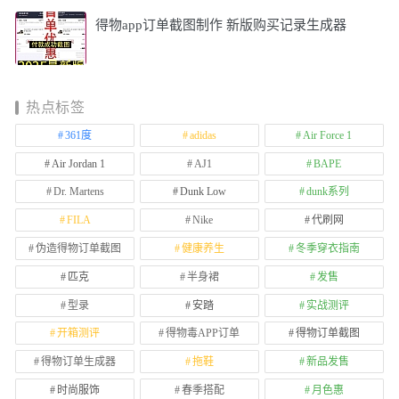
得物app订单截图制作 新版购买记录生成器
热点标签
361度
adidas
Air Force 1
Air Jordan 1
AJ1
BAPE
Dr. Martens
Dunk Low
dunk系列
FILA
Nike
代刷网
伪造得物订单截图
健康养生
冬季穿衣指南
匹克
半身裙
发售
型录
安踏
实战测评
开箱测评
得物毒APP订单
得物订单截图
得物订单生成器
拖鞋
新品发售
时尚服饰
春季搭配
月色惠