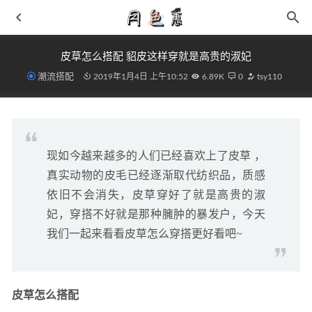
皮草怎么搭配 貂皮这样穿就是高贵的淑妃
潮流搭配
2019年1月4日 上午10:52
6.89K
0
tsy110
现如今越来越多的人们已经喜欢上了皮草 ，
最有年味的Dunk鞭炮迎新年即将于 SOULGOODS 开售
真实动物的皮毛已经逐渐取代纺织品，质感
2021-01-21
依旧不会消失，皮草穿好了就是高贵的淑
Sam Edelman 2021 早秋 LAURS 乐福鞋系列释出
2021-09-01
妃，穿搭不好就是那种臃肿的暴发户，今天
打底裤的搭配效果 拉伸腿部线条 显瘦显高
2019-03-08
我们一起来看看皮草怎么穿搭更好看吧~
李宁「雾都大势」限定系列还有隐藏款？反伍 2 代两双新色
曝光！
2021-05-14
李宁 2021 绝影 Essential“胺多酚”鞋款来袭，夏日升级版
皮草怎么搭配
2021-06-29