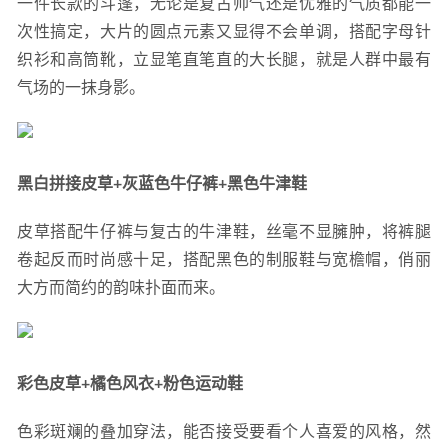
一件长款的斗篷，无论是复古帅气还是优雅的气质都能一
次性搞定，大片的圆点元素又显得不会单调，搭配字母针
织衫和高筒靴，立显笔直笔直的大长腿，就是人群中最有
气场的一抹身影。
黑白拼接皮草+灰蓝色牛仔裤+黑色牛津鞋
皮草搭配牛仔裤与复古的牛津鞋，丝毫不显臃肿，将裤腿
卷起反而时尚感十足，搭配黑色的制服鞋与宽檐帽，俏丽
大方而简约的韵味扑面而来。
彩色皮草+橘色风衣+粉色运动鞋
色彩斑斓的叠加穿法，能否接受要看个人喜爱的风格，然