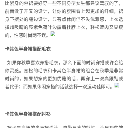
比紧身的包裙要好穿一些不同身型女生都建议驾驭的了，
前面做了开叉的设计，让你的腰围看上起更加的纤细，裙
身下摆处的翻边设计，显有点休闲但不失优雅感，上衣选
择超吸睛的亮紫色荷叶边露肩挂脖上衣，轻松遮肉又显瘦
的，性感时尚两不误。
卡其色半身裙搭配毛衣
  如果你秋季喜欢穿搭毛衣，那么下面的时尚穿搭或许会给
你灵感。宽松的毛衣和卡其色半身裙的组合在秋季是非常
时尚的，如果想穿的更加优雅的话，再穿上一双高跟鞋或
者靴子；而如果休闲穿搭的话就选择一双运动鞋即可。
卡其色半身裙搭配衬衫