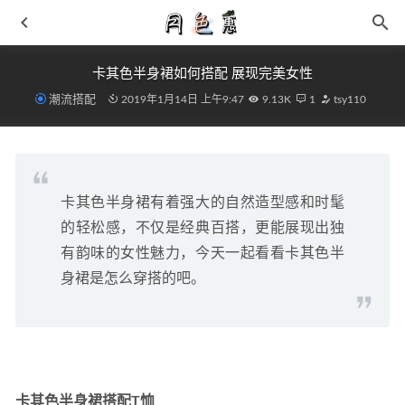
卡其色半身裙如何搭配 展现完美女性
潮流搭配
2019年1月14日 上午9:47
9.13K
1
tsy110
卡其色半身裙有着强大的自然造型感和时髦
马汀博士 x Rick Owens 全新联名鞋款系列即将来袭
2021-
的轻松感，不仅是经典百搭，更能展现出独
05-04
有韵味的女性魅力，今天一起看看卡其色半
马汀博士 x HAVEN 全新联名 1461 鞋款抢先预览~
2021-09-
身裙是怎么穿搭的吧。
30
高筒靴的随意搭配风 不止是紧身裤
2019-01-05
af1权志龙2.0下周补货发售回归鉴定真假方法
2021-01-17
闪电倒钩 AJ1 新图曝光！网友：有一点我不满意！！！
2021-03-20
卡其色半身裙搭配T恤