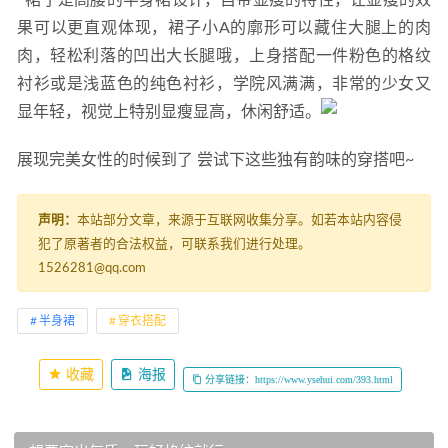
  裙子是高腰的半身裙设计，自带显瘦的特性，让显瘦的效
果可以更直观体现，裙子小A的廓形可以藏住大腿上的肉
肉，轻松利落的凹出大长腿哦，上身搭配一件粉色的格纹
衬衫或是浅蓝色的纯色衬衫，学院风满满，非常的少女又
显年轻，视觉上特别显瘦显高，休闲舒适。
展现完美女性的时候到了 尝试下这些独有韵味的穿搭吧~
声明：
本站部分文章，来源于互联网收集分享。如若本站内容侵
犯了原著者的合法权益，可联系我们进行处理。
1526281@qq.com
半身裙
穿衣搭配
收藏
海报
分享链接：https://www.ysehui.com/393.html