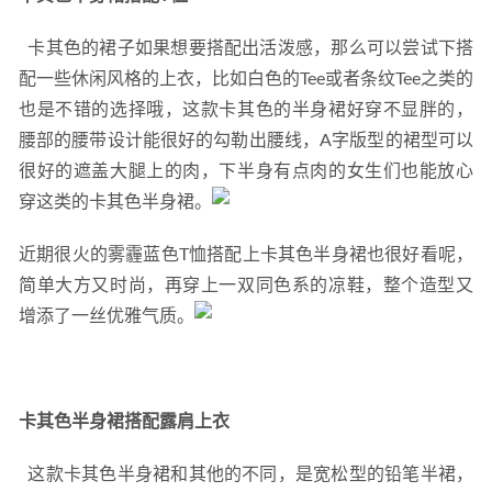
  卡其色的裙子如果想要搭配出活泼感，那么可以尝试下搭
配一些休闲风格的上衣，比如白色的Tee或者条纹Tee之类的
也是不错的选择哦，这款卡其色的半身裙好穿不显胖的，
腰部的腰带设计能很好的勾勒出腰线，A字版型的裙型可以
很好的遮盖大腿上的肉，下半身有点肉的女生们也能放心
穿这类的卡其色半身裙。
近期很火的雾霾蓝色T恤搭配上卡其色半身裙也很好看呢，
简单大方又时尚，再穿上一双同色系的凉鞋，整个造型又
增添了一丝优雅气质。
卡其色半身裙搭配露肩上衣
  这款卡其色半身裙和其他的不同，是宽松型的铅笔半裙，