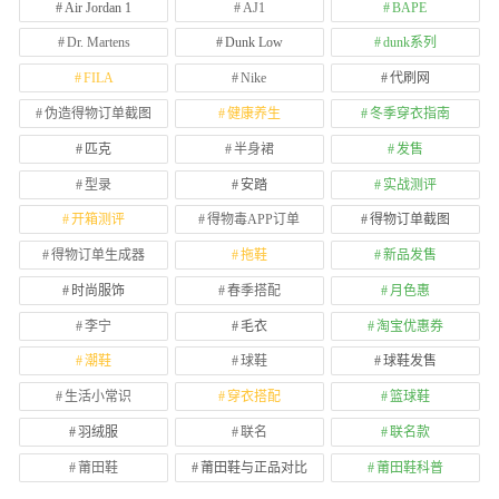
Air Jordan 1
AJ1
BAPE
Dr. Martens
Dunk Low
dunk系列
FILA
Nike
代刷网
伪造得物订单截图
健康养生
冬季穿衣指南
匹克
半身裙
发售
型录
安踏
实战测评
开箱测评
得物毒APP订单
得物订单截图
得物订单生成器
拖鞋
新品发售
时尚服饰
春季搭配
月色惠
李宁
毛衣
淘宝优惠券
潮鞋
球鞋
球鞋发售
生活小常识
穿衣搭配
篮球鞋
羽绒服
联名
联名款
莆田鞋
莆田鞋与正品对比
莆田鞋科普